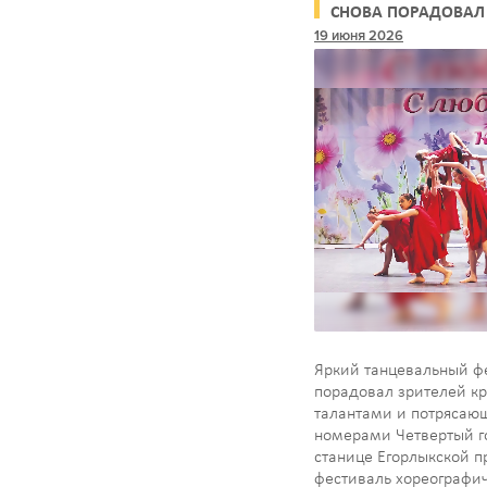
СНОВА ПОРАДОВАЛ 
интересующие вопрос
ЕГОРЛЫКСКОЙ
19 июня 2026
закрепили…
Яркий танцевальный ф
порадовал зрителей кр
талантами и потряса
номерами Четвертый г
станице Егорлыкской п
фестиваль хореографи