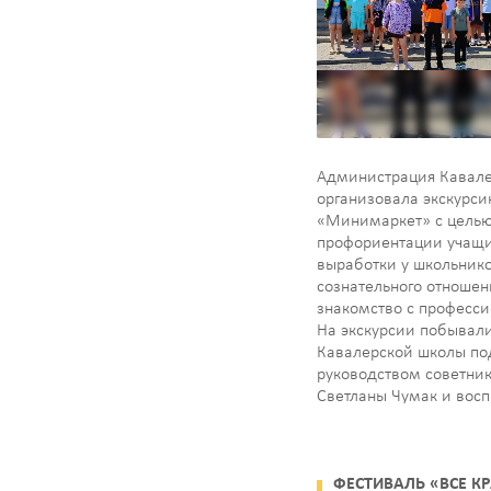
Администрация Кавал
организовала экскурси
«Минимаркет» с целью
профориентации учащи
выработки у школьник
сознательного отношени
знакомство с професси
На экскурсии побывал
Кавалерской школы по
руководством советни
Светланы Чумак и вос
школьного лагеля. Ребя
с уже знакомыми дру
продавцами магазина
«Минимаркет», задал
ФЕСТИВАЛЬ «ВСЕ К