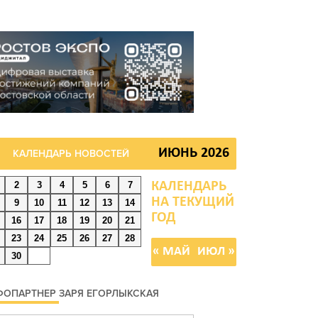
августа 2026 09:29
номальная жара до +40
C накроет Ростов-на-
ону 8 августа
августа 2026 09:23
ИЮНЬ 2026
КАЛЕНДАРЬ НОВОСТЕЙ
очью дежурными силами
2
3
4
5
6
7
ВО перехвачены и
9
10
11
12
13
14
ничтожены 397
16
17
18
19
20
21
краинских
23
24
25
26
27
28
еспилотников
« МАЙ
ИЮЛ »
30
августа 2026 09:19
ОПАРТНЕР ЗАРЯ ЕГОРЛЫКСКАЯ