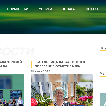
СПРАВОЧНАЯ
УСЛУГИ
ОПЛАТА
КОНТАКТЫ
ВИРУС
РЕКЛАМА
И РОССИИ
ПОДПИСКА
И РЕГИОНА
И РАЙОНА
ОЕ ХОЗЯЙСТВО
РА
ПО
СТРОЙСТВО
Я ПРЕДУПРЕЖДАЕТ
 И ОБЪЯВЛЕНИЯ
АВАЛЕРСКОЙ
ЖИТЕЛЬНИЦА КАВАЛЕРСКОГО
 И ПРОЗА
ВАЛА
ПОСЕЛЕНИЯ ОТМЕТИЛА 80-
ННУЮ
ЛЕТНИЙ ЮБИЛЕЙ
19 июня 2026
МЫ 
ЧАЩИХСЯ