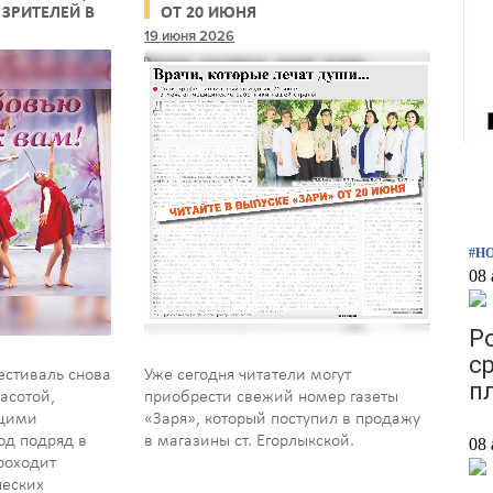
ЗРИТЕЛЕЙ В
ОТ 20 ИЮНЯ
ы и
19 июня 2026
#Н
08 
Р
с
естиваль снова
Уже сегодня читатели могут
п
асотой,
приобрести свежий номер газеты
ющими
«Заря», который поступил в продажу
од подряд в
в магазины ст. Егорлыкской.
08 
роходит
ческих