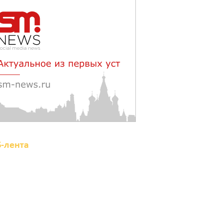
олее 30 БПЛА сбили
очью в пяти районах
остовской области
августа 2026 23:00
абы счастье семейное
беречь – спрячьте первое
орванное яблоко:
риметы на 8 августа
августа 2026 22:04
S-лента
 Железнодорожном
айоне Ростова-на-Дону
а сутки отключат воду
з-за капремонта сетей