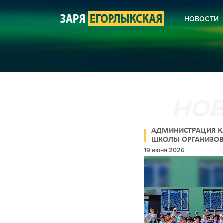
НОВОСТИ
КОРОНА
НОВОСТ
НОВОСТ
НОВОСТ
СЕЛЬСК
ЖКХ
КУЛЬТУ
БЛАГОУ
ПОЛИЦИ
АНОНСЫ
АДМИНИСТРАЦИЯ К
ПОЭЗИЯ
ШКОЛЫ ОРГАНИЗО
ПРОФОРИЕНТАЦИО
19 июня 2026
ЭКСКУРСИЮ ДЛЯ У