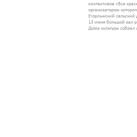
коллективов «Все крас
организатором которог
Егорлыкский сельский 
13 июня большой зал 
Дома культуры собрал 
Фестиваль открыла и 
участникам удачи зас
работник культуры РФ,
Навигация
Егорлыкского сельског
культуры…
по
записям