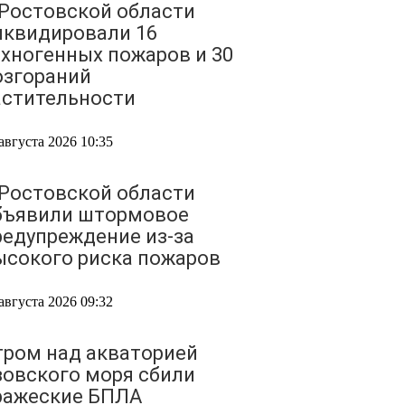
 Ростовской области
иквидировали 16
ехногенных пожаров и 30
озгораний
астительности
августа 2026 10:35
 Ростовской области
бъявили штормовое
редупреждение из-за
ысокого риска пожаров
августа 2026 09:32
тром над акваторией
зовского моря сбили
ражеские БПЛА