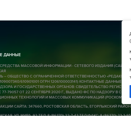
07 
П
о
«
(
07 
Е ДАННЫЕ
Г
СРЕДСТВА МАССОВОЙ ИНФОРМАЦИИ - СЕТЕВОГО ИЗДАНИЯ (САЙТА):
Р
КАЯ
п
Ь – ОБЩЕСТВО С ОГРАНИЧЕННОЙ ОТВЕТСТВЕННОСТЬЮ «РЕДАКЦИЯ Г
6109007340/610901001 ОГРН 1206100003141) КОНТАКТНЫЕ ДАННЫЕ ДЛЯ
о
ЗОРА И ГОСУДАРСТВЕННЫХ ОРГАНОВ: СВИДЕТЕЛЬСТВО РЕГИСТРАЦИ
у
 77-79057 ОТ 22 СЕНТЯБРЯ 2020 Г., ВЫДАНО ФС ПО НАДЗОРУ В СФЕРЕ
ИОННЫХ ТЕХНОЛОГИЙ И МАССОВЫХ КОММУНИКАЦИЙ (РОСКОМНАД
07 
АКЦИИ САЙТА: 347660, РОСТОВСКАЯ ОБЛАСТЬ, ЕГОРЛЫКСКИЙ РАЙОН
СКАЯ, УЛ. МИРА, 92 ТЕЛ: 8 (86370) 22-7-43 ТЕЛ/ФАКС: 8 (86370) 23-3-95
С
ORLIK@MAIL.RU ДИРЕКТОР-ГЛАВНЫЙ РЕДАКТОР — Ю.В. БАГАН 16+
за