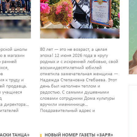
ерской школы
80 лет — это не возраст, а целая
ю в магазин
эпоха! 12 июня 2026 года в кругу
 ранней
родных и с искренней любовью, свой
хся,
восьмидесятилетний юбилей
ов
отметила замечательная женщина —
я к труду и
Надежда Степановна Стебаева. Этот
ей продавца.
день был наполнен теплом и
и учащиеся
радостью. С самыми душевными
д
словами сотрудники Дома культуры
ка директора
вручили имениннице
питателей
Поздравительный адрес и
та встретились
Благодарность от администрации
желюбными
Кавалерского сельского поселения….
и
РАСКИ ТАНЦА»
НОВЫЙ НОМЕР ГАЗЕТЫ «ЗАРЯ»