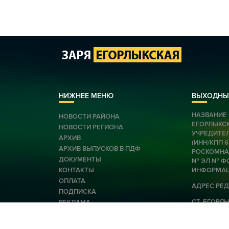
НИЖНЕЕ МЕНЮ
ВЫХОДНЫ
НАЗВАНИЕ 
НОВОСТИ РАЙОНА
ЕГОРЛЫКС
НОВОСТИ РЕГИОНА
УЧРЕДИТЕЛ
АРХИВ
(ИНН/КПП 
АРХИВ ВЫПУСКОВ В ПДФ
РОСКОМНАД
ДОКУМЕНТЫ
№ ЭЛ № ФС
КОНТАКТЫ
ИНФОРМАЦ
ОПЛАТА
АДРЕС РЕД
ПОДПИСКА
СТ. ЕГОРЛЫК
РЕКЛАМА
E-MAIL: EG