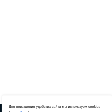
07 августа 2026 17:48
На Дону обсудили
взаимодействие
участников
избирательного процесса
в период ЕДГ-2026
07 августа 2026 17:14
В Ростове доходный дом
Емельяновых на Большой
Садовой, 94, обследуют
специалисты
07 августа 2026 17:03
Для повышения удобства сайта мы используем cookies