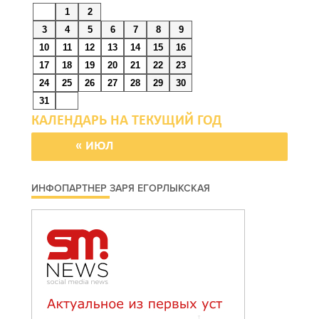
1
2
В Таганроге из-за аварии
3
4
5
6
7
8
9
отключили свет на
10
11
12
13
14
15
16
четырех улицах
17
18
19
20
21
22
23
24
25
26
27
28
29
30
07 августа 2026 18:42
31
В Ростовской области
более 2000 жителей
« ИЮЛ
бесплатно осваивают
новые профессии
ИНФОПАРТНЕР ЗАРЯ ЕГОРЛЫКСКАЯ
07 августа 2026 18:38
Бесплатные путевки для
17 тысяч детей: в
Ростовской области
продолжается