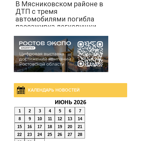
В Мясниковском районе в
ДТП с тремя
автомобилями погибла
пассажирка легковушки
05 августа 2026 20:43
Более 11,5 тысячи домов
Ростовской области
перешли в чаты в
мессенджере MAX
КАЛЕНДАРЬ НОВОСТЕЙ
05 августа 2026 19:13
ИЮНЬ 2026
1
2
3
4
5
6
7
В Ростовской области
8
9
10
11
12
13
14
пропала 17-летняя
15
16
17
18
19
20
21
девушка
22
23
24
25
26
27
28