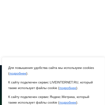
Жеребьевка политических
партий
05 августа 2026 18:25
АЗС работают в штатном
режиме
05 августа 2026 18:21
Для повышения удобства сайта мы используем cookies
Четыре новые школы
(
подробнее
).
откроются в Ростовской
К сайту подключен сервис LIVEINTERNET.RU, который
ТЕЛЕФОН
области 1 сентября
8 (86370) 22-7-43
также использует файлы cookie (
подробнее
).
egorlik@mail.ru
05 августа 2026 18:16
К сайту подключен сервис Яндекс.Метрика, который
также использует файлы cookie (
подробнее
).
НИЖНЕЕ МЕНЮ