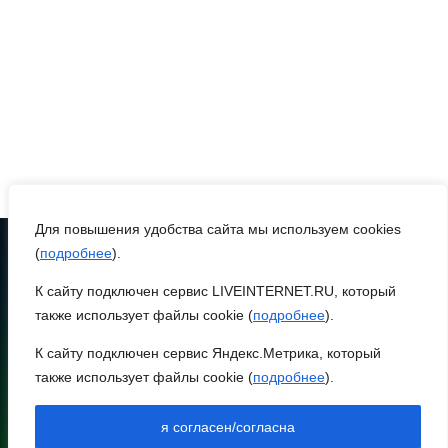
полуфинал премии
#МЫВМЕСТЕ-2026 вышли
12 проектов
07 августа 2026 12:30
Александр Ищенко
отметил заслуги
депутатов-строителей в
помощи госпиталям,
Для повышения удобства сайта мы используем cookies
школам и детским домам
(
подробнее
).
К сайту подключен сервис LIVEINTERNET.RU, который
ТЕЛЕФОН
07 августа 2026 12:28
8 (86370) 22-7-43
также использует файлы cookie (
подробнее
).
egorlik@mail.ru
Приемная кампания в
К сайту подключен сервис Яндекс.Метрика, который
медколледже
также использует файлы cookie (
подробнее
).
НИЖНЕЕ МЕНЮ
НОВОСТИ РАЙОНА
07 августа 2026 12:25
я согласен/согласна
НОВОСТИ РЕГИОНА