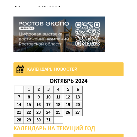
07 августа 2026 14:28
До 120 человек на борту:
новому «Метеору»
присвоили имя «Андрей
Байков»
07 августа 2026 14:20
КАЛЕНДАРЬ НОВОСТЕЙ
Штормовое
ОКТЯБРЬ 2024
предупреждение: на
1
2
3
4
5
6
Ростовскую область
7
8
9
10
11
12
13
надвигаются ливни с
14
15
16
17
18
19
20
градом
21
22
23
24
25
26
27
28
29
30
31
07 августа 2026 13:59