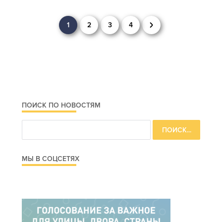
Навигация
1
2
3
4
по
записям
ПОИСК ПО НОВОСТЯМ
МЫ В СОЦСЕТЯХ