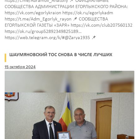
https://t.me/Abramov_Anatoliy 📌 ОФИЦИАЛЬНЫЕ
СООБЩЕСТВА АДМИНИСТРАЦИИ ЕГОРЛЫКСКОГО РАЙОНА:
https://vk.com/egorlykraion https://ok.ru/egorlykadm
https://t.me/Adm_Egorlyk_rayon 📌 СООБЩЕСТВА
ЕГОРЛЫКСКОЙ ГАЗЕТЫ «ЗАРЯ» https://vk.com/club207560132
https://ok.ru/group52892349825189
https://web.telegram.org/k/#@Zarya1935 📌
ПОДВЕДОМСТВЕННЫЕ ОРГАНИЗАЦИИ: ГБУ РО «ЦРБ» в
Егорлыкском районе https://vk.com/public205141340 МБУК ЕР
ШАУМЯНОВСКИЙ ТОС СНОВА В ЧИСЛЕ ЛУЧШИХ
«Егорлыкский РДК» https://ok.ru/group/59569135223022
Молодежь Егорлыкского района https://vk.com/club51030314
15 октября 2024
Историко-краеведческий
музей https://vk.com/publ193761523 УСЗН Администрации
Егорлыкского района https://vk.com/euszn 📌 ОФИЦИАЛЬНЫЕ
СООБЩЕСТВА СЕЛЬСКИХ…