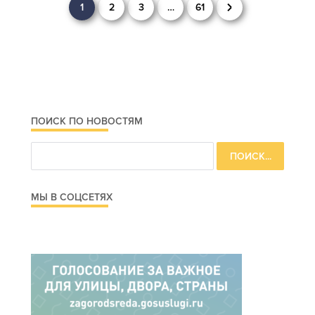
Навигация
1
2
3
…
61
по
записям
ПОИСК ПО НОВОСТЯМ
МЫ В СОЦСЕТЯХ