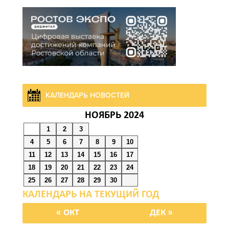
На М-4 «Дон» в районе
Зверева по направлению к
Ростову образовалась
пробка длиной более 10
км
06 августа 2026 10:06
КАЛЕНДАРЬ НОВОСТЕЙ
В Новошахтинске и
НОЯБРЬ 2024
Матвеево-Курганском
районе чествовали
1
2
3
золотых юбиляров
4
5
6
7
8
9
10
11
12
13
14
15
16
17
18
19
20
21
22
23
24
06 августа 2026 10:03
25
26
27
28
29
30
Правительство:
Госюрбюро Ростовской
« ОКТ
ДЕК »
области активно