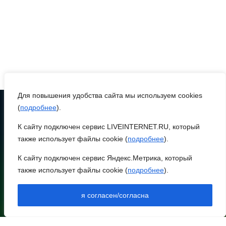
Более 20 БПЛА
уничтожили над
Ростовской областью
05 августа 2026 23:10
Пересчитайте деньги до
восхода солнца: приметы
Для повышения удобства сайта мы используем cookies
на 6 августа
(
подробнее
).
К сайту подключен сервис LIVEINTERNET.RU, который
ТЕЛЕФОН
05 августа 2026 22:34
8 (86370) 22-7-43
также использует файлы cookie (
подробнее
).
egorlik@mail.ru
В Сальском районе завтра
К сайту подключен сервис Яндекс.Метрика, который
временно отключат воду
также использует файлы cookie (
подробнее
).
НИЖНЕЕ МЕНЮ
в нескольких населенных
пунктах
НОВОСТИ РАЙОНА
я согласен/согласна
НОВОСТИ РЕГИОНА
АРХИВ
05 августа 2026 22:04