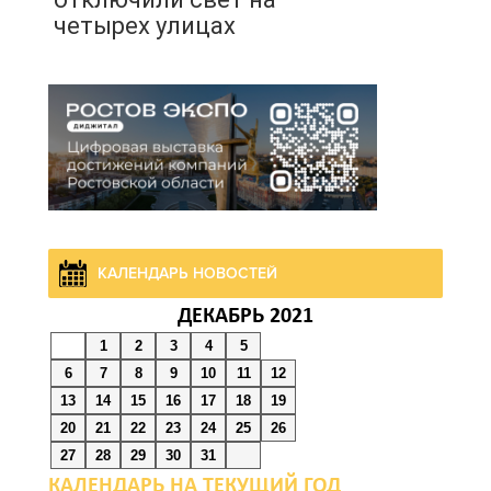
четырех улицах
07 августа 2026 18:42
В Ростовской области
более 2000 жителей
бесплатно осваивают
новые профессии
07 августа 2026 18:38
КАЛЕНДАРЬ НОВОСТЕЙ
ДЕКАБРЬ 2021
Бесплатные путевки для
1
2
3
4
5
17 тысяч детей: в
6
7
8
9
10
11
12
Ростовской области
13
14
15
16
17
18
19
продолжается
20
21
22
23
24
25
26
оздоровительная
27
28
29
30
31
кампания