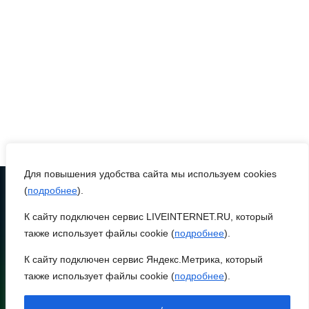
переносить жару
07 августа 2026 16:30
ВСЕ КАК ЕСТЬ.
Исчезающая Украина.
Страна вдов и сирот...
07 августа 2026 16:11
Для повышения удобства сайта мы используем cookies
(
подробнее
).
В Чертковском районе
ремонтируют 2,85 км
К сайту подключен сервис LIVEINTERNET.RU, который
ТЕЛЕФОН
дороги к трем хуторам по
8 (86370) 22-7-43
также использует файлы cookie (
подробнее
).
нацпроекту
egorlik@mail.ru
К сайту подключен сервис Яндекс.Метрика, который
также использует файлы cookie (
подробнее
).
07 августа 2026 15:50
НИЖНЕЕ МЕНЮ