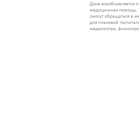
Дона возобновляется п
медицинская помощь. 
смогут обращаться в 
для плановой госпитал
медосмотра, физиопро
врачам с заболевания
профилям. До этого вс
области принимали то