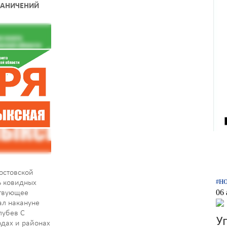
РАНИЧЕНИЙ
несут за собой…
Ростовской
#Н
ь ковидных
06 
ствующее
ал накануне
лубев С
У
одах и районах