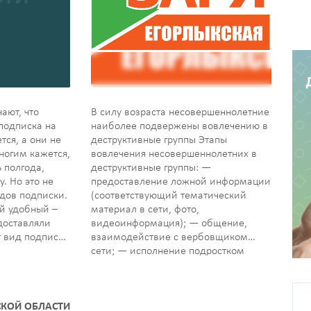
ают, что
В силу возраста несовершеннолетние
 подписка на
наиболее подвержены вовлечению в
тся, а они не
деструктивные группы Этапы
ногим кажется,
вовлечения несовершеннолетних в
 полгода,
деструктивные группы: —
. Но это не
предоставление ложной информации
идов подписки.
(соответствующий тематический
й удобный –
материал в сети, фото,
 доставляли
видеоинформация); — общение,
т вид подписки
взаимодействие с вербовщиком
сети; — исполнение подростком
указанных вербовщиком действий;
— попадание в зависимость. IT-
технологиине только положительно
СКОЙ ОБЛАСТИ
влияют на развитие подростков, но и