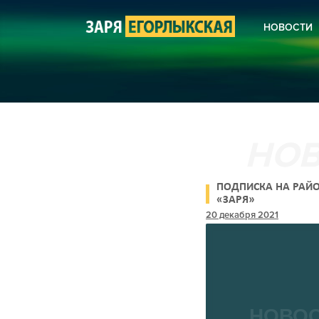
НОВОСТИ
КОРОНА
НОВОСТ
НОВОСТ
НОВОСТ
СЕЛЬСК
ЖКХ
КУЛЬТУ
БЛАГОУ
ПОЛИЦИ
АНОНСЫ
ПОДПИСКА НА РАЙО
ПОЭЗИЯ
«ЗАРЯ»
20 декабря 2021