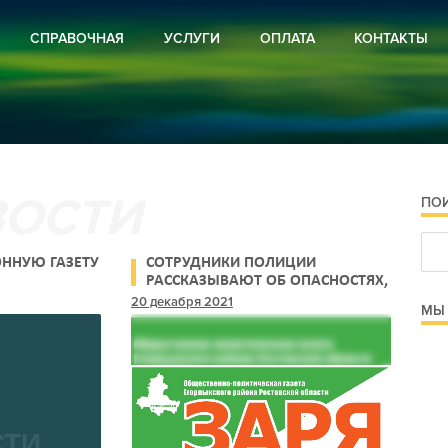
СПРАВОЧНАЯ
УСЛУГИ
ОПЛАТА
КОНТАКТЫ
ВИРУС
РЕКЛАМА
И РОССИИ
ПОДПИСКА
И РЕГИОНА
И РАЙОНА
ОЕ ХОЗЯЙСТВО
РА
ПО
СТРОЙСТВО
Я ПРЕДУПРЕЖДАЕТ
 И ОБЪЯВЛЕНИЯ
ННУЮ ГАЗЕТУ
СОТРУДНИКИ ПОЛИЦИИ
 И ПРОЗА
РАССКАЗЫВАЮТ ОБ ОПАСНОСТЯХ,
С КОТОРЫМИ МОГУТ
20 декабря 2021
МЫ 
СТОЛКНУТЬСЯ
НЕСОВЕРШЕННОЛЕТНИЕ В СЕТИ
ИНТЕРНЕТ