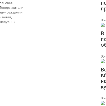
п
лановая
п
Теперь жители
медучреждения
изации,
06 
цедур и к
ми по другим
е больницы
В
лько…
п
о
06 
В
в
н
к
06 