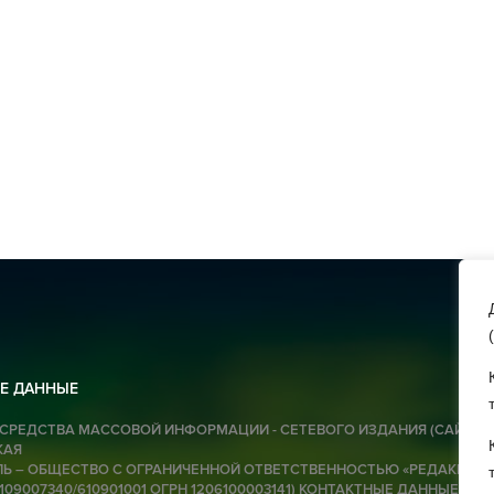
06 
Р
06 
А
Ч
от
о
с
(
06 
Е ДАННЫЕ
Н
СРЕДСТВА МАССОВОЙ ИНФОРМАЦИИ - СЕТЕВОГО ИЗДАНИЯ (САЙТА):
в
КАЯ
Ь – ОБЩЕСТВО С ОГРАНИЧЕННОЙ ОТВЕТСТВЕННОСТЬЮ «РЕДАКЦИЯ Г
6109007340/610901001 ОГРН 1206100003141) КОНТАКТНЫЕ ДАННЫЕ ДЛЯ
06 