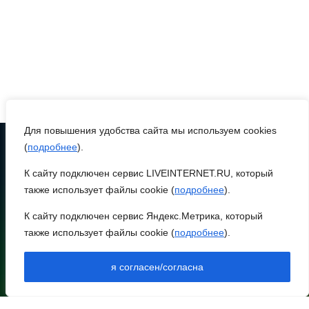
07 августа 2026 17:14
В Ростове доходный дом
Емельяновых на Большой
Садовой, 94, обследуют
специалисты
07 августа 2026 17:03
Для повышения удобства сайта мы используем cookies
(
подробнее
).
Бетон и влага: эксперт
К сайту подключен сервис LIVEINTERNET.RU, который
ТЕЛЕФОН
ЮФУ объяснил, почему
8 (86370) 22-7-43
также использует файлы cookie (
подробнее
).
ростовчанам тяжело
egorlik@mail.ru
переносить жару
К сайту подключен сервис Яндекс.Метрика, который
также использует файлы cookie (
подробнее
).
НИЖНЕЕ МЕНЮ
07 августа 2026 16:30
НОВОСТИ РАЙОНА
я согласен/согласна
НОВОСТИ РЕГИОНА
ВСЕ КАК ЕСТЬ.
АРХИВ
Исчезающая Украина.