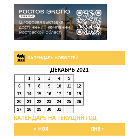
07 августа 2026 19:39
Сап-фестиваль, ночной
забег и турниры: как в
Ростове отметят День
физкультурника
КАЛЕНДАРЬ НОВОСТЕЙ
07 августа 2026 19:19
ДЕКАБРЬ 2021
1
2
3
4
5
В Таганроге из-за аварии
6
7
8
9
10
11
12
отключили свет на
13
14
15
16
17
18
19
четырех улицах
20
21
22
23
24
25
26
27
28
29
30
31
07 августа 2026 18:42
В Ростовской области
« НОЯ
ЯНВ »
более 2000 жителей