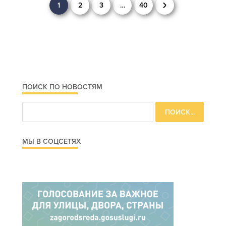
Навигация
1
2
3
…
40
по
записям
ПОИСК ПО НОВОСТЯМ
МЫ В СОЦСЕТЯХ