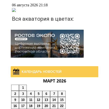
06 августа 2026 21:18
Вся акватория в цветах:
вблизи донской
набережной распустились
кувшинки
06 августа 2026 20:56
Перспективы
недвижимости
КАЛЕНДАРЬ НОВОСТЕЙ
06 августа 2026 20:11
МАРТ 2026
1
В Ворошиловском районе
2
3
4
5
6
7
8
Ростова произошло
9
10
11
12
13
14
15
аварийное отключение
16
17
18
19
20
21
22