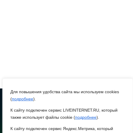
взаимодействие
участников
избирательного процесса
в период ЕДГ-2026
07 августа 2026 17:14
В Ростове доходный дом
Емельяновых на Большой
Садовой, 94, обследуют
специалисты
07 августа 2026 17:03
Для повышения удобства сайта мы используем cookies
(
подробнее
).
Бетон и влага: эксперт
К сайту подключен сервис LIVEINTERNET.RU, который
ТЕЛЕФОН
ЮФУ объяснил, почему
8 (86370) 22-7-43
также использует файлы cookie (
подробнее
).
ростовчанам тяжело
egorlik@mail.ru
переносить жару
К сайту подключен сервис Яндекс.Метрика, который