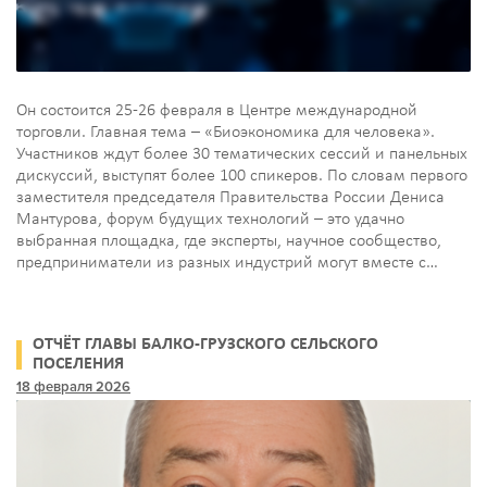
Он состоится 25-26 февраля в Центре международной
торговли. Главная тема – «Биоэкономика для человека».
Участников ждут более 30 тематических сессий и панельных
дискуссий, выступят более 100 спикеров. По словам первого
заместителя председателя Правительства России Дениса
Мантурова, форум будущих технологий – это удачно
выбранная площадка, где эксперты, научное сообщество,
предприниматели из разных индустрий могут вместе с…
ОТЧЁТ ГЛАВЫ БАЛКО-ГРУЗСКОГО СЕЛЬСКОГО
ПОСЕЛЕНИЯ
18 февраля 2026