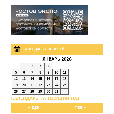
07 августа 2026 19:39
Сап-фестиваль, ночной
забег и турниры: как в
Ростове отметят День
физкультурника
КАЛЕНДАРЬ НОВОСТЕЙ
07 августа 2026 19:19
ЯНВАРЬ 2026
1
2
3
4
В Таганроге из-за аварии
5
6
7
8
9
10
11
отключили свет на
12
13
14
15
16
17
18
четырех улицах
19
20
21
22
23
24
25
26
27
28
29
30
31
07 августа 2026 18:42
В Ростовской области
« ДЕК
ФЕВ »