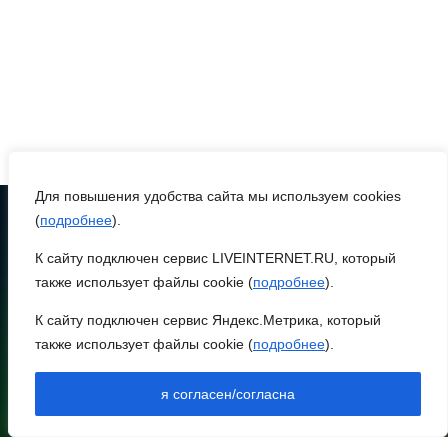
07 августа 2026 17:14
В Ростове доходный дом
Емельяновых на Большой
Садовой, 94, обследуют
специалисты
07 августа 2026 17:03
Для повышения удобства сайта мы используем cookies
(
подробнее
).
Бетон и влага: эксперт
К сайту подключен сервис LIVEINTERNET.RU, который
ТЕЛЕФОН
ЮФУ объяснил, почему
8 (86370) 22-7-43
также использует файлы cookie (
подробнее
).
ростовчанам тяжело
egorlik@mail.ru
переносить жару
К сайту подключен сервис Яндекс.Метрика, который
также использует файлы cookie (
подробнее
).
НИЖНЕЕ МЕНЮ
07 августа 2026 16:30
НОВОСТИ РАЙОНА
я согласен/согласна
НОВОСТИ РЕГИОНА
ВСЕ КАК ЕСТЬ.
АРХИВ