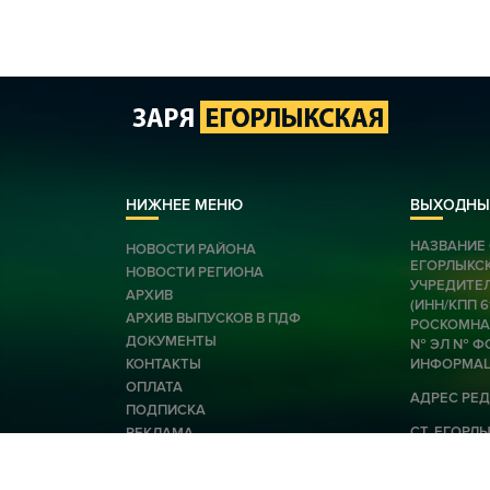
НИЖНЕЕ МЕНЮ
ВЫХОДНЫ
НАЗВАНИЕ 
НОВОСТИ РАЙОНА
ЕГОРЛЫКС
НОВОСТИ РЕГИОНА
УЧРЕДИТЕЛ
АРХИВ
(ИНН/КПП 
АРХИВ ВЫПУСКОВ В ПДФ
РОСКОМНАД
ДОКУМЕНТЫ
№ ЭЛ № ФС
КОНТАКТЫ
ИНФОРМАЦ
ОПЛАТА
АДРЕС РЕД
ПОДПИСКА
СТ. ЕГОРЛЫК
РЕКЛАМА
E-MAIL: EG