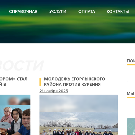
СПРАВОЧНАЯ
УСЛУГИ
ОПЛАТА
КОНТАКТЫ
ВИРУС
РЕКЛАМА
И РОССИИ
ПОДПИСКА
И РЕГИОНА
И РАЙОНА
ОЕ ХОЗЯЙСТВО
РА
ПО
СТРОЙСТВО
Я ПРЕДУПРЕЖДАЕТ
 И ОБЪЯВЛЕНИЯ
ТОРОМ» СТАЛ
МОЛОДЕЖЬ ЕГОРЛЫКСКОГО
 И ПРОЗА
Й В
РАЙОНА ПРОТИВ КУРЕНИЯ
ЛЕ
21 ноября 2025
МЫ 