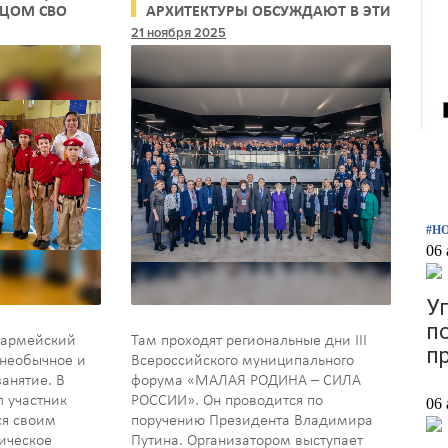
ЙЦОМ СВО
АРХИТЕКТУРЫ ОБСУЖДАЮТ В ЭТИ
ДНИ В ТЮМЕНСКОЙ ОБЛАСТИ
21 ноября 2025
#Н
06 
У
п
нармейский
Там проходят региональные дни III
п
 необычное и
Всероссийского муниципального
анятие. В
форума «МАЛАЯ РОДИНА – СИЛА
л участник
РОССИИ». Он проводится по
06 
ся своим
поручению Президента Владимира
ическое
Путина. Организатором выступает