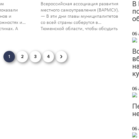
В
ым
Всероссийская ассоциация развития
п
показали
местного самоуправления (ВАРМСУ).
нов и
— В эти дни главы муниципалитетов
о
ожностях и
со всей страны соберутся в
стиках. А
Тюменской области, чтобы обсудить
06 
ялся
стратегию архитектурного развития,
сс по
новые правила развития городских
мейцы с
территорий, цифровую и
В
инклюзивную архитектуру,…
1
2
3
4
в
н
к
06 
П
н
06 