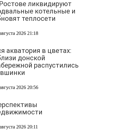
 Ростове ликвидируют
одвальные котельные и
бновят теплосети
августа 2026 21:18
ся акватория в цветах:
близи донской
абережной распустились
увшинки
августа 2026 20:56
ерспективы
едвижимости
августа 2026 20:11