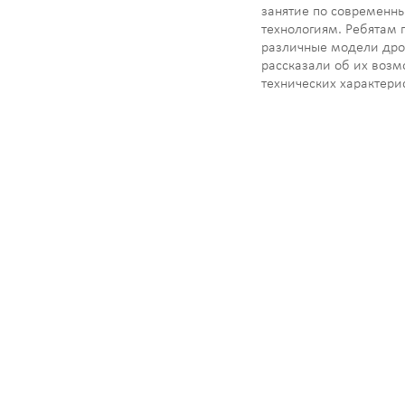
занятие по современн
технологиям. Ребятам 
различные модели дро
рассказали об их возм
технических характери
самое главное — состо
небольшой мастер-кла
пилотированию! Юнар
Навигация
большим…
по
записям