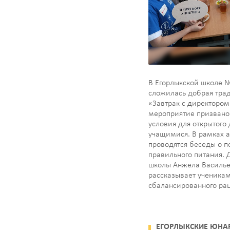
В Егорлыкской школе 
сложилась добрая тра
«Завтрак с директором
мероприятие призвано
условия для открытого 
учащимися. В рамках 
проводятся беседы о п
правильного питания. 
школы Анжела Василь
рассказывает ученикам
сбалансированного рац
о роли витаминов и м
жизни человека. Встре
отличной возможност
ЕГОРЛЫКСКИЕ ЮН