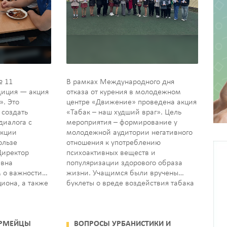
№ 11
В рамках Международного дня
диция — акция
отказа от курения в молодежном
». Это
центре «Движение» проведена акция
 создать
«Табак – наш худший враг». Цель
диалога с
мероприятия – формирование у
акции
молодежной аудитории негативного
ользе
отношения к употреблению
Директор
психоактивных веществ и
евна
популяризации здорового образа
 о важности
жизни. Учащимся были вручены
иона, а также
буклеты о вреде воздействия табака
инералов в
на здоровье и рекомендации по
ча стала
профилактике вредной привычки.
ью…
Источник: Молодежь Егорлыкского…
АРМЕЙЦЫ
ВОПРОСЫ УРБАНИСТИКИ И