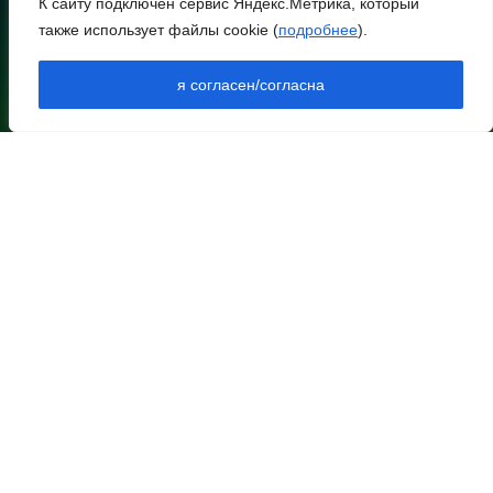
К сайту подключен сервис Яндекс.Метрика, который
также использует файлы cookie (
подробнее
).
НИЖНЕЕ МЕНЮ
НОВОСТИ РАЙОНА
я согласен/согласна
НОВОСТИ РЕГИОНА
АРХИВ
АРХИВ ВЫПУСКОВ В ПДФ
ДОКУМЕНТЫ
КОНТАКТЫ
ОПЛАТА
ПОДПИСКА
РЕКЛАМА
ВЫХОДНЫЕ ДАННЫЕ
НАЗВАНИЕ СРЕДСТВА МАССОВОЙ ИНФОРМАЦИИ - СЕТЕВОГО
ИЗДАНИЯ (САЙТА): ЗАРЯ ЕГОРЛЫКСКАЯ
УЧРЕДИТЕЛЬ – ОБЩЕСТВО С ОГРАНИЧЕННОЙ
ОТВЕТСТВЕННОСТЬЮ «РЕДАКЦИЯ ГАЗЕТЫ «ЗАРЯ»
(ИНН/КПП 6109007340/610901001 ОГРН 1206100003141)
КОНТАКТНЫЕ ДАННЫЕ ДЛЯ РОСКОМНАДЗОРА И
ГОСУДАРСТВЕННЫХ ОРГАНОВ: СВИДЕТЕЛЬСТВО РЕГИСТРАЦИИ
СМИ — РЕГ. № ЭЛ № ФС 77-79057 ОТ 22 СЕНТЯБРЯ 2020 Г.,