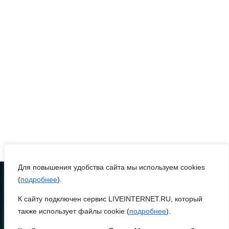
Для повышения удобства сайта мы используем cookies
(
подробнее
).
К сайту подключен сервис LIVEINTERNET.RU, который
ТЕЛЕФОН
8 (86370) 22-7-43
также использует файлы cookie (
подробнее
).
egorlik@mail.ru