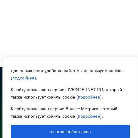
сорванное яблоко:
приметы на 8 августа
07 августа 2026 22:04
В Железнодорожном
районе Ростова-на-Дону
на сутки отключат воду
из-за капремонта сетей
Для повышения удобства сайта мы используем cookies
07 августа 2026 20:32
(
подробнее
).
К сайту подключен сервис LIVEINTERNET.RU, который
ТЕЛЕФОН
Полиция ищет вандалов,
8 (86370) 22-7-43
также использует файлы cookie (
подробнее
).
осквернивших стелу
egorlik@mail.ru
«Освободителям Ростова»
К сайту подключен сервис Яндекс.Метрика, который
также использует файлы cookie (
подробнее
).
НИЖНЕЕ МЕНЮ
07 августа 2026 20:12
НОВОСТИ РАЙОНА
я согласен/согласна
НОВОСТИ РЕГИОНА