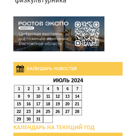
физкультурника
08 августа 2026 10:49
Ростовчане оказались
среди эвакуированных с
пляжа в Новороссийске
08 августа 2026 10:40
КАЛЕНДАРЬ НОВОСТЕЙ
В Ростовской области
ИЮЛЬ 2024
ликвидировали 16
1
2
3
4
5
6
7
техногенных пожаров и 30
8
9
10
11
12
13
14
возгораний
15
16
17
18
19
20
21
растительности
22
23
24
25
26
27
28
29
30
31
08 августа 2026 10:35