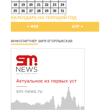
18
19
20
21
22
23
24
В Ростове на проспекте
25
26
27
28
29
30
31
Михаила Нагибина, 14а,
завершили ремонт
теплотрассы
« ФЕВ
АПР »
06 августа 2026 08:51
ИНФОПАРТНЕР ЗАРЯ ЕГОРЛЫКСКАЯ
Кроссовер врезался в
фургон: смертельное ДТП
в Волгодонске
06 августа 2026 08:27
На Дону построят еще 8
площадок ГТО в этом году
06 августа 2026 07:47