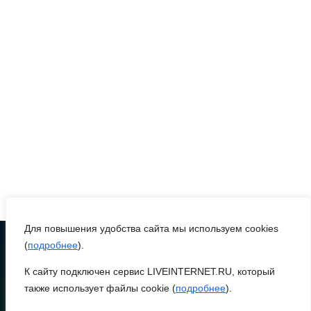
В Сальском районе завтра
временно отключат воду
в нескольких населенных
пунктах
05 августа 2026 22:04
В Ворошиловском районе
Ростова продолжаются
работы по
восстановлению
электроснабжения
Для повышения удобства сайта мы используем cookies
05 августа 2026 21:11
(
подробнее
).
К сайту подключен сервис LIVEINTERNET.RU, который
ТЕЛЕФОН
В Мясниковском районе в
8 (86370) 22-7-43
также использует файлы cookie (
подробнее
).
ДТП с тремя