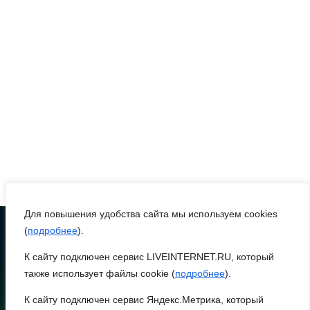
нескольких приложений
06 августа 2026 14:35
В Советском районе
Ростова из-за порыва на
водоводе ограничили
подачу воды
06 августа 2026 14:33
Диспансеризация дончан
Для повышения удобства сайта мы используем cookies
старше 65 лет
(
подробнее
).
К сайту подключен сервис LIVEINTERNET.RU, который
ТЕЛЕФОН
06 августа 2026 14:30
8 (86370) 22-7-43
также использует файлы cookie (
подробнее
).
egorlik@mail.ru
Традиции семьи года
К сайту подключен сервис Яндекс.Метрика, который