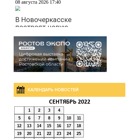
08 августа 2026 17:40
В Новочеркасске
построят новую
модульную котельную и
благоустроят проспект
Платовский
08 августа 2026 17:18
Это стало нашей
традицией: ростовчане
КАЛЕНДАРЬ НОВОСТЕЙ
установили самодельные
СЕНТЯБРЬ 2022
поилки для бездомных
животных
1
2
3
4
5
6
7
8
9
10
11
12
13
14
15
16
17
18
08 августа 2026 16:56
19
20
21
22
23
24
25