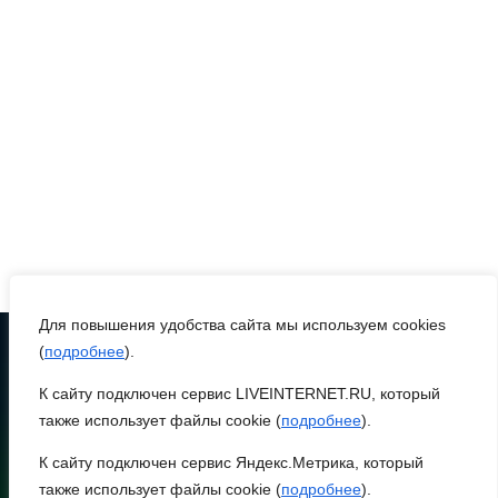
техногенных пожаров и 30
возгораний
растительности
08 августа 2026 10:35
В Ростовской области
объявили штормовое
предупреждение из-за
высокого риска пожаров
08 августа 2026 09:32
Для повышения удобства сайта мы используем cookies
(
подробнее
).
Утром над акваторией
К сайту подключен сервис LIVEINTERNET.RU, который
Азовского моря сбили
ТЕЛЕФОН
8 (86370) 22-7-43
также использует файлы cookie (
подробнее
).
вражеские БПЛА
egorlik@mail.ru
К сайту подключен сервис Яндекс.Метрика, который
08 августа 2026 09:29
также использует файлы cookie (
подробнее
).