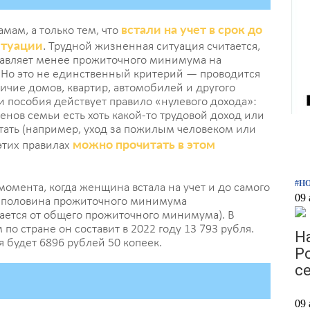
встали на учет в срок до
мам, а только тем, что
итуации
. Трудной жизненная ситуация считается,
тавляет менее прожиточного минимума на
я. Но это не единственный критерий — проводится
чие домов, квартир, автомобилей и другого
и пособия действует правило «нулевого дохода»:
енов семьи есть хоть какой-то трудовой доход или
тать (например, уход за пожилым человеком или
можно прочитать в этом
этих правилах
#Н
момента, когда женщина встала на учет и до самого
09 
 половина прожиточного минимума
ается от общего прожиточного минимума). В
о стране он составит в 2022 году 13 793 рубля.
Н
 будет 6896 рублей 50 копеек.
Р
се
09 