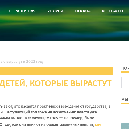
СПРАВОЧНАЯ
УСЛУГИ
ОПЛАТА
КОНТАКТЫ
ВИРУС
РЕКЛАМА
И РОССИИ
ПОДПИСКА
И РЕГИОНА
И РАЙОНА
ОЕ ХОЗЯЙСТВО
РА
рые вырастут в 2022 году
СТРОЙСТВО
Я ПРЕДУПРЕЖДАЕТ
ПО
 И ОБЪЯВЛЕНИЯ
 И ПРОЗА
ДЕТЕЙ, КОТОРЫЕ ВЫРАСТУТ
МЫ 
ают, это касается практически всех денег от государства, в
ьми. Наступающий год тоже не исключение: власти уже
 суммы выплат в следующем году — например, были
мы
 том, как они влияют на суммы различных выплат,