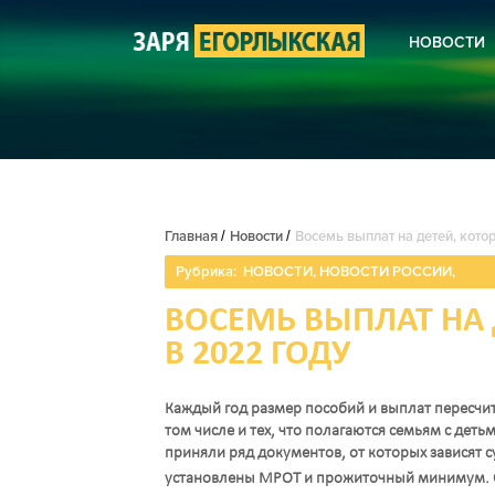
НОВОСТИ
КОРОНА
НОВОСТ
НОВОСТ
НОВОСТ
СЕЛЬСК
ЖКХ
КУЛЬТУ
Главная
/
Новости
/
Восемь выплат на детей, кото
БЛАГОУ
ПОЛИЦИ
Рубрика:
НОВОСТИ
,
НОВОСТИ РОССИИ
,
АНОНСЫ
ПОЭЗИЯ
ВОСЕМЬ ВЫПЛАТ НА 
В 2022 ГОДУ
Каждый год размер пособий и выплат пересчитыв
том числе и тех, что полагаются семьям с дет
приняли ряд документов, от которых зависят
установлены МРОТ и прожиточный минимум. О