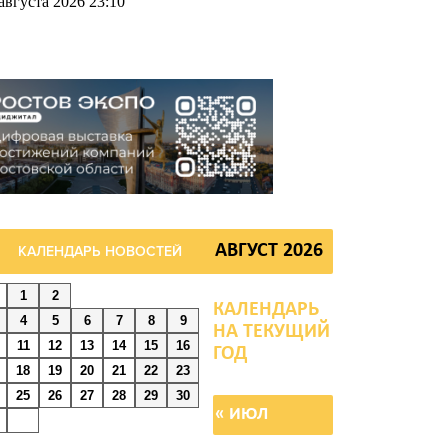
августа 2026 23:10
усть съест ребенок
пусту, дабы учеба легко
авалась: приметы на 9
вгуста
августа 2026 18:37
а трассе Р-280
АВГУСТ 2026
КАЛЕНДАРЬ НОВОСТЕЙ
Новороссия» водителей
удут предупреждать об
1
2
грозе БПЛА по радио
4
5
6
7
8
9
11
12
13
14
15
16
августа 2026 18:15
18
19
20
21
22
23
25
26
27
28
29
30
а Дону обсудили
« ИЮЛ
опросы повышения