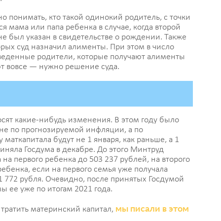
п
о понимать, кто такой одинокий родитель, с точки
ж
я мама или папа ребенка в случае, когда второй
не был указан в свидетельстве о рождении. Также
08 
орых суд назначил алименты. При этом в число
веденные родители, которые получают алименты
т вовсе — нужно решение суда.
Ж
в
п
08 
сят какие-нибудь изменения. В этом году было
не по прогнозируемой инфляции, а по
 маткапитала будут не 1 января, как раньше, а 1
С
няла Госдума в декабре. До этого Минтруд
н
на первого ребенка до 503 237 рублей, на второго
с
ребенка, если на первого семья уже получала
1 772 рубля. Очевидно, после принятых Госдумой
Р
 ее уже по итогам 2021 года.
08 
мы писали в этом
о тратить материнский капитал,