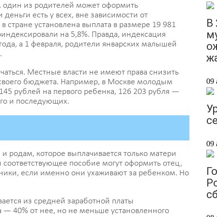
к, один из родителей может оформить
деньги есть у всех, вне зависимости от
В
у в стране установлена выплата в размере 19 981
м
оиндексировали на 5,8%. Правда, индексация
года, а 1 февраля, родители январских малышей
о
.
ж
чаться. Местные власти не имеют права снизить
09 
 своего бюджета. Например, в Москве молодым
145 рублей на первого ребенка, 126 203 рубля —
его и последующих.
У
с
09 
 и родам, которое выплачивается только матери
 и соответствующее пособие могут оформить отец,
Го
ники, если именно они ухаживают за ребенком. Но
Р
с
ается из средней заработной платы
 — 40% от нее, но не меньше установленного