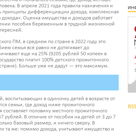
д
века. В апреле 2021 года правила назначения и
ИНФ
м
ь принципы дифференциации дохода, комплексная
у
 дохода». Оценка имущества и доходов работает
ачении пособия беременным в трудной жизненной
э
нтересней.
08 
кого ПМ, в среднем по стране в 2022 году это
бием семья всё равно не дотягивает до
ичивают еще на 25% (9205 рублей 50 копеек в
В
государство платит 100% детского прожиточного
п
стране). Больше уже не дадут — это максимум.
м
б
П
, воспитывающих в одиночку детей в возрасте от
08 
ятся семьи, где доход ниже прожиточного
RS
я составляет половину местного прожиточного
7 рублей. В отличие от пособия на детей от 3 до 7
Э
лько базовый размер, и ничего сверху. В
т
и та же: помимо дохода, учитывают имущество и
у
.