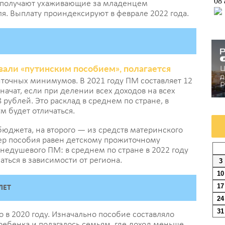
08 
 получают ухаживающие за младенцем
ля. Выплату проиндексируют в феврале 2022 года.
П
ка
д
а
вали «путинским пособием», полагается
точных минимумов. В 2021 году ПМ составляет 12
08 
начат, если при делении всех доходов на всех
рублей. Это расклад в среднем по стране, в
 будет отличаться.
Н
«
 бюджета, на второго — из средств материнского
мер пособия равен детскому прожиточному
б
недушевого ПМ: в среднем по стране в 2022 году
у
аться в зависимости от региона.
3
10
08 
17
ЛЕТ
24
Н
31
 в 2020 году. Изначально пособие составляло
в
ебенка и полагалось семьям, где доход меньше