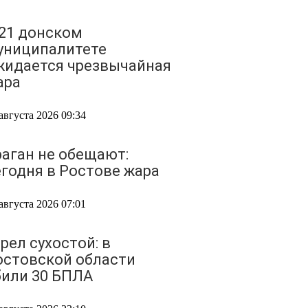
 21 донском
униципалитете
жидается чрезвычайная
ара
августа 2026 09:34
раган не обещают:
егодня в Ростове жара
августа 2026 07:01
рел сухостой: в
остовской области
били 30 БПЛА