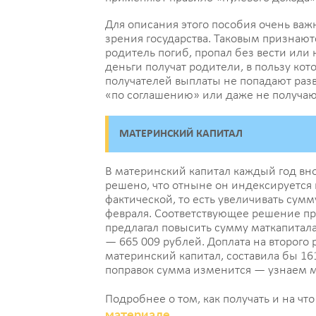
Для описания этого пособия очень важн
зрения государства. Таковым признаютс
родитель погиб, пропал без вести или 
деньги получат родители, в пользу кот
получателей выплаты не попадают раз
«по соглашению» или даже не получаю
МАТЕРИНСКИЙ КАПИТАЛ
В материнский капитал каждый год вно
решено, что отныне он индексируется 
фактической, то есть увеличивать сумму
февраля. Соответствующее решение при
предлагал повысить сумму маткапитала 
— 665 009 рублей. Доплата на второго 
материнский капитал, составила бы 16
поправок сумма изменится — узнаем мы
Подробнее о том, как получать и на чт
материале
.