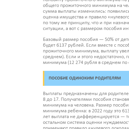
общего прожиточного минимума на чело
сумма выплаты изменились: появилис
оценка имущества и правило «нулевого
по тому же принципу, что и при назн
ситуации, а вот с размером пособия и
Базовый размер пособия — 50% от детс
будет 6137 рублей. Если вместе с посо
прожиточного минимума, выплату увел
среднем). Если и этого недостаточно, 
минимума (12 274 рубля в среднем по 
ПОСОБИЕ ОДИНОКИМ РОДИТЕЛЯМ
Выплаты предназначены для родителей
8 до 17. Получателями пособия станов
минимума на человека. Размер пособи
минимума ребенка: в 2022 году это 613
лет выплата не дифференцируется — то
остальном система оценки нуждаемост
применяют правило «нулевого дохода»