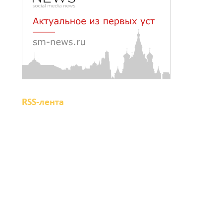
09 августа 2026 16:13
Вылетела в кювет:
смертельное ДТП в
Целинском районе
09 августа 2026 14:36
RSS-лента
Запах гари: в Левенцовке
горела трава
09 августа 2026 14:21
В Таганроге горел склад
на 250 «квадратах»
09 августа 2026 13:56