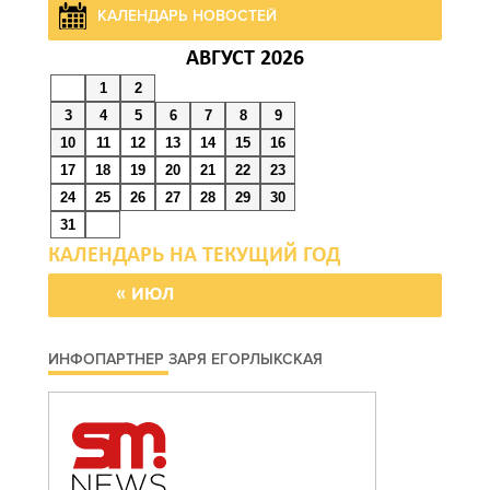
КАЛЕНДАРЬ НОВОСТЕЙ
Работу кафе в Батайске
приостановят после
АВГУСТ 2026
группового отравления
1
2
3
4
5
6
7
8
9
09 августа 2026 17:24
10
11
12
13
14
15
16
17
18
19
20
21
22
23
На Дону почтили память
24
25
26
27
28
29
30
детей – жертв войны в
31
Донбассе
« ИЮЛ
09 августа 2026 16:55
День памяти детей –
ИНФОПАРТНЕР ЗАРЯ ЕГОРЛЫКСКАЯ
жертв войны в Донбассе:
донские учреждения
культуры присоединились
к минуте молчания