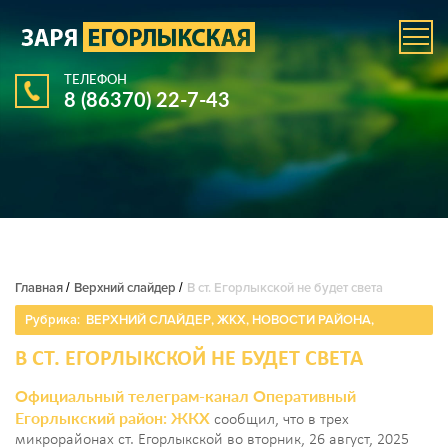
ТЕЛЕФОН
8 (86370) 22-7-43
Главная
/
Верхний слайдер
/
В ст. Егорлыкской не будет света
Рубрика:
ВЕРХНИЙ СЛАЙДЕР
,
ЖКХ
,
НОВОСТИ РАЙОНА
,
В СТ. ЕГОРЛЫКСКОЙ НЕ БУДЕТ СВЕТА
Официальный телеграм-канал Оперативный
Егорлыкский район: ЖКХ
сообщил, что в трех
микрорайонах ст. Егорлыкской во вторник, 26 август, 2025