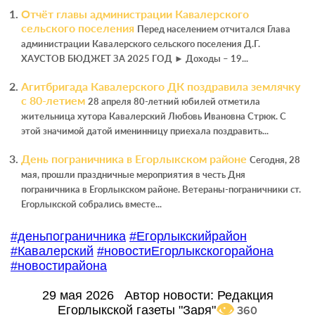
Отчёт главы администрации Кавалерского
сельского поселения
Перед населением отчитался Глава
администрации Кавалерского сельского поселения Д.Г.
ХАУСТОВ БЮДЖЕТ ЗА 2025 ГОД ► Доходы – 19...
Агитбригада Кавалерского ДК поздравила землячку
с 80‑летием
28 апреля 80-летний юбилей отметила
жительница хутора Кавалерский Любовь Ивановна Стрюк. С
этой значимой датой именинницу приехала поздравить...
День пограничника в Егорлыкском районе
Сегодня, 28
мая, прошли праздничные мероприятия в честь Дня
пограничника в Егорлыкском районе. Ветераны-пограничники ст.
Егорлыкской собрались вместе...
#деньпограничника
#Егорлыкскийрайон
#Кавалерский
#новостиЕгорлыкскогорайона
#новостирайона
29 мая 2026
Автор новости:
Редакция
Егорлыкской газеты "Заря"
360