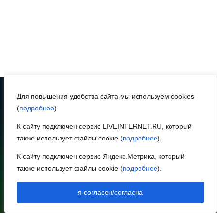
В Ростове доходный дом
Емельяновых на Большой
Садовой, 94, обследуют
специалисты
07 августа 2026 17:03
Для повышения удобства сайта мы используем cookies
Бетон и влага: эксперт
(
подробнее
).
ЮФУ объяснил, почему
ТЕЛЕФОН
8 (86370) 22-7-43
ростовчанам тяжело
К сайту подключен сервис LIVEINTERNET.RU, который
переносить жару
также использует файлы cookie (
подробнее
).
egorlik@mail.ru
К сайту подключен сервис Яндекс.Метрика, который
НИЖНЕЕ МЕНЮ
07 августа 2026 16:30
также использует файлы cookie (
подробнее
).
НОВОСТИ РАЙОНА
ВСЕ КАК ЕСТЬ.
НОВОСТИ РЕГИОНА
я согласен/согласна
Исчезающая Украина.
АРХИВ
Страна вдов и сирот...
АРХИВ ВЫПУСКОВ В ПДФ