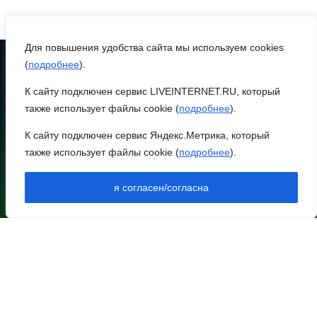
Для повышения удобства сайта мы используем cookies
(
подробнее
).
К сайту подключен сервис LIVEINTERNET.RU, который
ТЕЛЕФОН
8 (86370) 22-7-43
также использует файлы cookie (
подробнее
).
egorlik@mail.ru
К сайту подключен сервис Яндекс.Метрика, который
также использует файлы cookie (
подробнее
).
НИЖНЕЕ МЕНЮ
НОВОСТИ РАЙОНА
я согласен/согласна
НОВОСТИ РЕГИОНА
АРХИВ
АРХИВ ВЫПУСКОВ В ПДФ
ДОКУМЕНТЫ
КОНТАКТЫ
ОПЛАТА
ПОДПИСКА
РЕКЛАМА