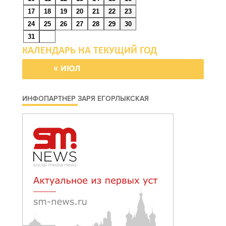
06 августа 2026 21:18
17
18
19
20
21
22
23
24
25
26
27
28
29
30
Вся акватория в цветах:
31
вблизи донской
набережной распустились
« ИЮЛ
кувшинки
ИНФОПАРТНЕР ЗАРЯ ЕГОРЛЫКСКАЯ
06 августа 2026 20:56
Перспективы
недвижимости
06 августа 2026 20:11
В Ворошиловском районе
Ростова произошло
аварийное отключение