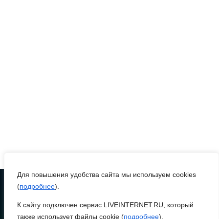
Осторожно! Падение
кирпичей
06 августа 2026 18:30
Выставка «По городам и
весям»
06 августа 2026 18:29
Развитие спорта на Дону
06 августа 2026 18:27
Для повышения удобства сайта мы используем cookies
(
подробнее
).
Андрей Фатеев: Театр
К сайту подключен сервис LIVEINTERNET.RU, который
ТЕЛЕФОН
Чехова в Таганроге
8 (86370) 22-7-43
также использует файлы cookie (
подробнее
).