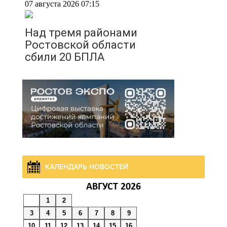
07 августа 2026 07:15
Над тремя районами
Ростовской области
сбили 20 БПЛА
06 августа 2026 23:00
Угостите странников и
послушайте их рассказы:
приметы на 7 августа
06 августа 2026 22:32
КАЛЕНДАРЬ НОВОСТЕЙ
В Ростове ликвидируют
АВГУСТ 2026
подвальные котельные и
1
2
обновят теплосети
3
4
5
6
7
8
9
10
11
12
13
14
15
16