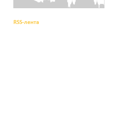
света
06 августа 2026 19:33
RSS-лента
Шахбокс, падел и пилон: в
Ростовской области
зарегистрировали новые
виды спорта
06 августа 2026 19:30
Юрий Слюсарь поздравил
донских строителей с
профессиональным
праздником и вручил
награды
06 августа 2026 18:35