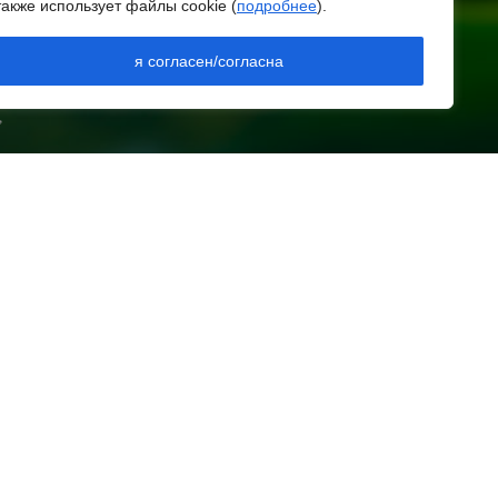
АЗЕТЫ «ЗАРЯ»
также использует файлы cookie (
подробнее
).
И СМИ — РЕГ.
сторожно! Падение
я согласен/согласна
 СВЯЗИ,
ЗОР)
ирпичей
,
августа 2026 18:30
ыставка «По городам и
есям»
августа 2026 18:29
азвитие спорта на Дону
августа 2026 18:27
ндрей Фатеев: Театр
ехова в Таганроге