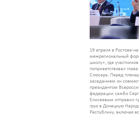
19 апреля в Ростове-на
межрегиональный фор
школу», где участников
поприветствовал глав
Слюсарь. Перед плена
заседанием он совмест
президентом Всеросси
федерации самбо Сер
Елисеевым отправил г
груз в Донецкую Наро
Республику, включая в
питания и предметы ги
бойцам из Ростовской 
передадут тактическу
форму и обувь. На фо