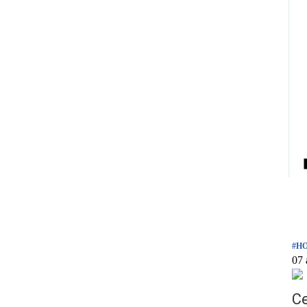
#Н
07 
С