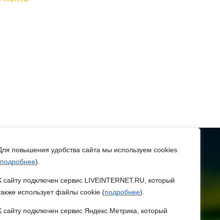
вета
августа 2026 19:33
хбокс, падел и пилон: в
остовской области
арегистрировали новые
иды спорта
августа 2026 19:30
ТЕЛЕФОН
рий Слюсарь поздравил
8 (86370) 22-7-43
Для повышения удобства сайта мы используем cookies
онских строителей с
подробнее
).
egorlik@mail.ru
рофессиональным
К сайту подключен сервис LIVEINTERNET.RU, который
раздником и вручил
также использует файлы cookie (
подробнее
).
аграды
 ЗАРЯ
К сайту подключен сервис Яндекс.Метрика, который
августа 2026 18:35