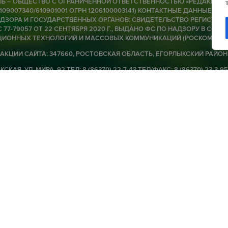
Ь – ОБЩЕСТВО С ОГРАНИЧЕННОЙ ОТВЕТСТВЕННОСТЬЮ «РЕДАКЦИЯ Г
6109007340/610901001 ОГРН 1206100003141) КОНТАКТНЫЕ ДАННЫЕ ДЛЯ
ЗОРА И ГОСУДАРСТВЕННЫХ ОРГАНОВ: СВИДЕТЕЛЬСТВО РЕГИСТРАЦИ
О
 77-79057 ОТ 22 СЕНТЯБРЯ 2020 Г., ВЫДАНО ФС ПО НАДЗОРУ В СФЕРЕ
ИОННЫХ ТЕХНОЛОГИЙ И МАССОВЫХ КОММУНИКАЦИЙ (РОСКОМНАД
к
АКЦИИ САЙТА: 347660, РОСТОВСКАЯ ОБЛАСТЬ, ЕГОРЛЫКСКИЙ РАЙОН
06 
СКАЯ, УЛ. МИРА, 92 ТЕЛ: 8 (86370) 22-7-43 ТЕЛ/ФАКС: 8 (86370) 23-3-95
ORLIK@MAIL.RU ДИРЕКТОР-ГЛАВНЫЙ РЕДАКТОР — Ю.В. БАГАН 16+
В
в
ью «Редакция газеты «Заря»
Политики конфиденциальности
06 
Р
06 
А
Ч