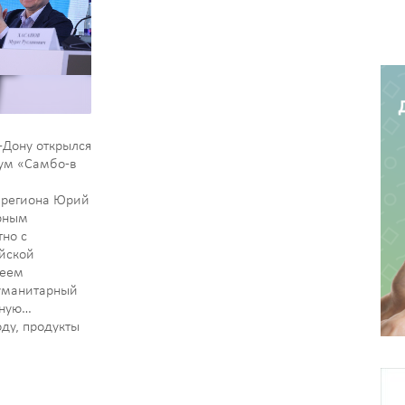
-Дону открылся
ум «Самбо-в
а региона Юрий
рным
но с
йской
геем
уманитарный
дную
оду, продукты
гиены. Также
области
ю военную
руме…