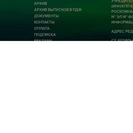
УЧРЕДИТЕЛ
АРХИВ
(ИНН/КПП 
АРХИВ ВЫПУСКОВ В ПДФ
РОСКОМНАД
ДОКУМЕНТЫ
№ ЭЛ № ФС
КОНТАКТЫ
ИНФОРМАЦ
ОПЛАТА
АДРЕС РЕД
ПОДПИСКА
СТ. ЕГОРЛЫК
РЕКЛАМА
E-MAIL: EG
© 2026 Общество с ограниченной ответственност