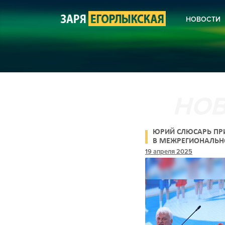
НОВОСТИ
КОРОНА
НОВОСТ
НОВОСТ
НОВОСТ
СЕЛЬСК
ЖКХ
КУЛЬТУ
БЛАГОУ
ПОЛИЦИ
АНОНСЫ
ЮРИЙ СЛЮСАРЬ ПР
ПОЭЗИЯ
В МЕЖРЕГИОНАЛЬ
«САМБО – В ШКОЛУ
19 апреля 2025