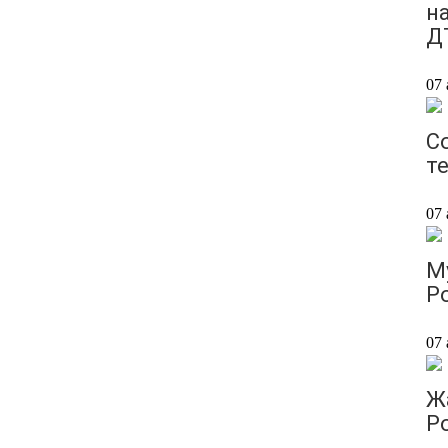
н
Д
07 
С
т
07 
М
Р
07 
Ж
Р