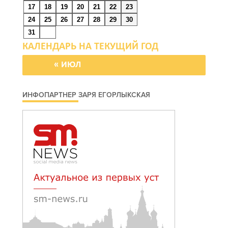
17
18
19
20
21
22
23
24
25
26
27
28
29
30
Журналисты «ДОН 24»
31
вышли на субботник в
парке Островского
« ИЮЛ
08 августа 2026 15:59
ИНФОПАРТНЕР ЗАРЯ ЕГОРЛЫКСКАЯ
Сносить нельзя, сохранять
нечем: как ростовчане
спасают доходный дом
Рувинского от запустения
08 августа 2026 14:04
В Волгодонске мужчина
поджег газ в квартире
бывшей жены,