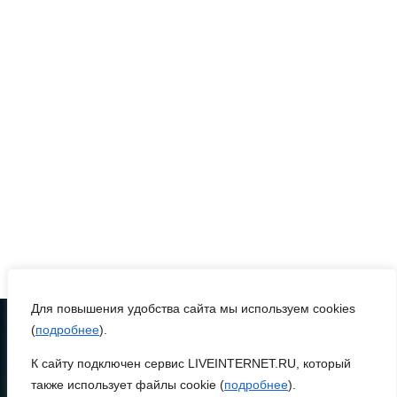
ликвидировали 16
техногенных пожаров и 30
возгораний
растительности
08 августа 2026 10:35
В Ростовской области
объявили штормовое
предупреждение из-за
высокого риска пожаров
08 августа 2026 09:32
Для повышения удобства сайта мы используем cookies
Утром над акваторией
(
подробнее
).
Азовского моря сбили
К сайту подключен сервис LIVEINTERNET.RU, который
вражеские БПЛА
ТЕЛЕФОН
8 (86370) 22-7-43
также использует файлы cookie (
подробнее
).