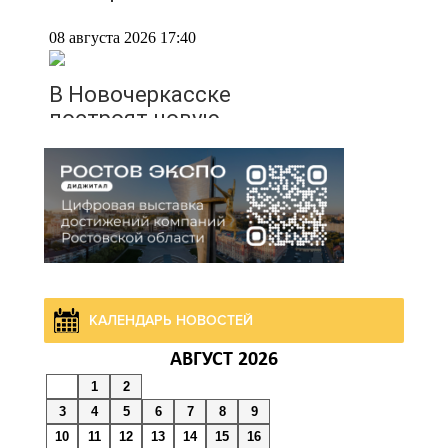
08 августа 2026 17:40
В Новочеркасске
построят новую
модульную котельную и
благоустроят проспект
Платовский
08 августа 2026 17:18
Это стало нашей
традицией: ростовчане
КАЛЕНДАРЬ НОВОСТЕЙ
установили самодельные
АВГУСТ 2026
поилки для бездомных
животных
1
2
3
4
5
6
7
8
9
10
11
12
13
14
15
16
08 августа 2026 16:56