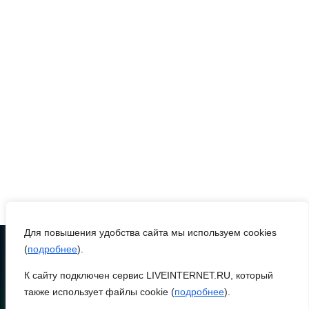
ликвидировали 16
техногенных пожаров и 30
возгораний
растительности
08 августа 2026 10:35
В Ростовской области
объявили штормовое
предупреждение из-за
высокого риска пожаров
08 августа 2026 09:32
Для повышения удобства сайта мы используем cookies
Утром над акваторией
(
подробнее
).
Азовского моря сбили
К сайту подключен сервис LIVEINTERNET.RU, который
вражеские БПЛА
ТЕЛЕФОН
8 (86370) 22-7-43
также использует файлы cookie (
подробнее
).