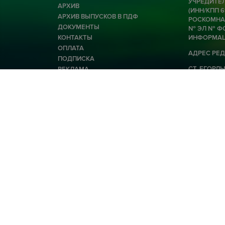
УЧРЕДИТЕЛ
АРХИВ
(ИНН/КПП 
АРХИВ ВЫПУСКОВ В ПДФ
РОСКОМНАД
ДОКУМЕНТЫ
№ ЭЛ № ФС
КОНТАКТЫ
ИНФОРМАЦ
ОПЛАТА
АДРЕС РЕД
ПОДПИСКА
СТ. ЕГОРЛЫК
РЕКЛАМА
E-MAIL: EG
© 2026 Общество с ограниченной ответственност