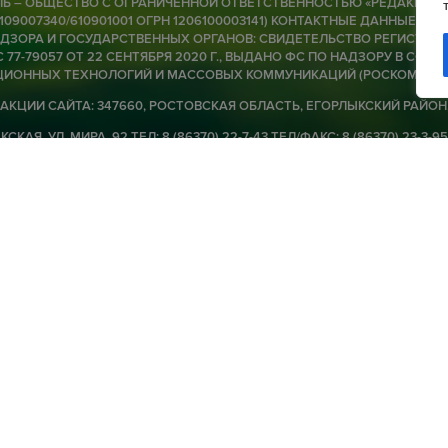
Ь – ОБЩЕСТВО С ОГРАНИЧЕННОЙ ОТВЕТСТВЕННОСТЬЮ «РЕДАКЦИЯ Г
Р
6109007340/610901001 ОГРН 1206100003141) КОНТАКТНЫЕ ДАННЫЕ ДЛЯ
ЗОРА И ГОСУДАРСТВЕННЫХ ОРГАНОВ: СВИДЕТЕЛЬСТВО РЕГИСТРАЦИ
 77-79057 ОТ 22 СЕНТЯБРЯ 2020 Г., ВЫДАНО ФС ПО НАДЗОРУ В СФЕРЕ
08 
ИОННЫХ ТЕХНОЛОГИЙ И МАССОВЫХ КОММУНИКАЦИЙ (РОСКОМНАД
АКЦИИ САЙТА: 347660, РОСТОВСКАЯ ОБЛАСТЬ, ЕГОРЛЫКСКИЙ РАЙОН
В
СКАЯ, УЛ. МИРА, 92 ТЕЛ: 8 (86370) 22-7-43 ТЕЛ/ФАКС: 8 (86370) 23-3-95
п
б
ORLIK@MAIL.RU ДИРЕКТОР-ГЛАВНЫЙ РЕДАКТОР — Ю.В. БАГАН 16+
э
ью «Редакция газеты «Заря»
Политики конфиденциальности
08 
Ю
ж
о
ф
08 