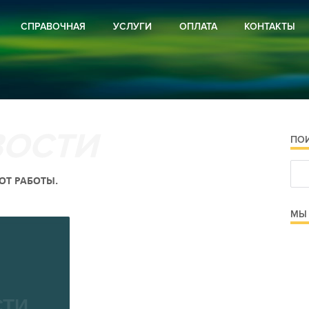
СПРАВОЧНАЯ
УСЛУГИ
ОПЛАТА
КОНТАКТЫ
ВИРУС
РЕКЛАМА
И РОССИИ
ПОДПИСКА
И РЕГИОНА
И РАЙОНА
ОЕ ХОЗЯЙСТВО
РА
ПО
СТРОЙСТВО
Я ПРЕДУПРЕЖДАЕТ
 И ОБЪЯВЛЕНИЯ
ОТ РАБОТЫ.
 И ПРОЗА
МЫ 