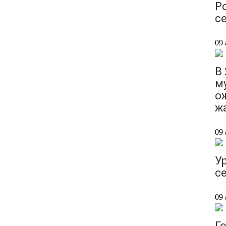
Р
се
09 
В
м
о
ж
09 
У
с
09 
Го