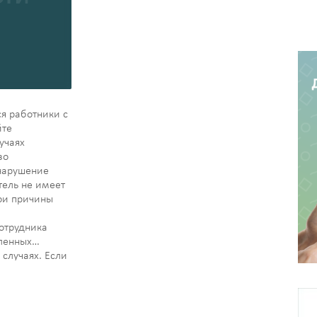
я работники с
йте
учаях
во
 нарушение
тель не имеет
ои причины
сотрудника
еленных
случаях. Если
й из этих
ь действует в