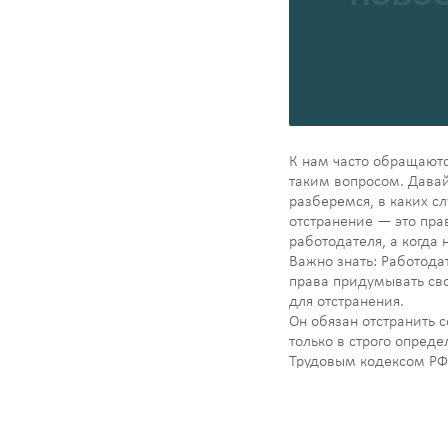
К нам часто обращаютс
таким вопросом. Дава
разберемся, в каких сл
отстранение — это пра
работодателя, а когда
Важно знать: Работода
права придумывать св
для отстранения.
Он обязан отстранить 
только в строго опред
Трудовым кодексом РФ 
вас отстранили по одно
причин, то работодател
рамках закона: ▪️Вы…