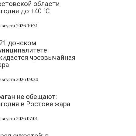
остовской области
годня до +40 °C
августа 2026 10:31
 21 донском
униципалитете
жидается чрезвычайная
ара
августа 2026 09:34
раган не обещают:
егодня в Ростове жара
августа 2026 07:01
рел сухостой: в