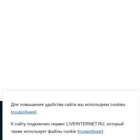
стране
09 августа 2026 11:43
Донской колледж закупил
комплексы БПЛА для
обучения пилотированию
09 августа 2026 10:50
На юге и северо-востоке
Ростовской области
сегодня до +40 °C
Для повышения удобства сайта мы используем cookies
(
подробнее
).
09 августа 2026 10:31
К сайту подключен сервис LIVEINTERNET.RU, который
ТЕЛЕФОН
8 (86370) 22-7-43
В 21 донском
также использует файлы cookie (
подробнее
).
муниципалитете