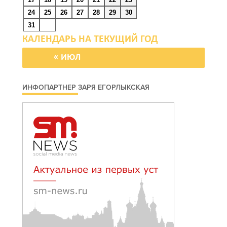
09 августа 2026 16:13
24
25
26
27
28
29
30
31
Вылетела в кювет:
смертельное ДТП в
Целинском районе
« ИЮЛ
09 августа 2026 14:36
ИНФОПАРТНЕР ЗАРЯ ЕГОРЛЫКСКАЯ
Запах гари: в Левенцовке
горела трава
09 августа 2026 14:21
В Таганроге горел склад
на 250 «квадратах»
09 августа 2026 13:56