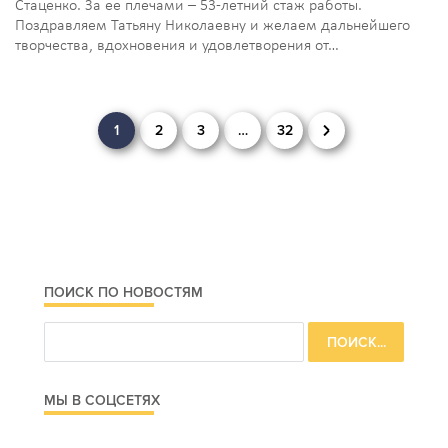
Стаценко. За ее плечами – 53-летний стаж работы.
Поздравляем Татьяну Николаевну и желаем дальнейшего
творчества, вдохновения и удовлетворения от…
Навигация
1
2
3
…
32
по
записям
ПОИСК ПО НОВОСТЯМ
МЫ В СОЦСЕТЯХ