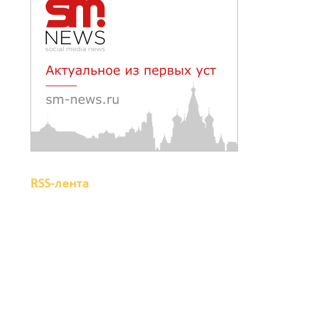
августа
08 августа 2026 18:37
На трассе Р-280
«Новороссия» водителей
будут предупреждать об
угрозе БПЛА по радио
08 августа 2026 18:15
RSS-лента
На Дону обсудили
вопросы повышения
доступности
медицинской помощи с
участием федеральных
экспертов