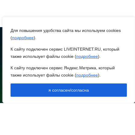
Журналисты «ДОН 24»
вышли на субботник в
парке Островского
Для повышения удобства сайта мы используем cookies
08 августа 2026 15:59
(
подробнее
).
К сайту подключен сервис LIVEINTERNET.RU, который
ТЕЛЕФОН
Сносить нельзя, сохранять
8 (86370) 22-7-43
также использует файлы cookie (
подробнее
).
нечем: как ростовчане
egorlik@mail.ru
спасают доходный дом
К сайту подключен сервис Яндекс.Метрика, который
Рувинского от запустения
также использует файлы cookie (
подробнее
).
НИЖНЕЕ МЕНЮ
08 августа 2026 14:04
НОВОСТИ РАЙОНА
я согласен/согласна
НОВОСТИ РЕГИОНА
АРХИВ
В Волгодонске мужчина
АРХИВ ВЫПУСКОВ В ПДФ
поджег газ в квартире
ДОКУМЕНТЫ
бывшей жены,
КОНТАКТЫ
эвакуированы 7 человек
ОПЛАТА
ПОДПИСКА