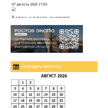
07 августа 2026 17:03
Бетон и влага: эксперт
ЮФУ объяснил, почему
ростовчанам тяжело
переносить жару
07 августа 2026 16:30
ВСЕ КАК ЕСТЬ.
Исчезающая Украина.
КАЛЕНДАРЬ НОВОСТЕЙ
Страна вдов и сирот...
АВГУСТ 2026
1
2
07 августа 2026 16:11
3
4
5
6
7
8
9
10
11
12
13
14
15
16
В Чертковском районе
17
18
19
20
21
22
23
ремонтируют 2,85 км
24
25
26
27
28
29
30