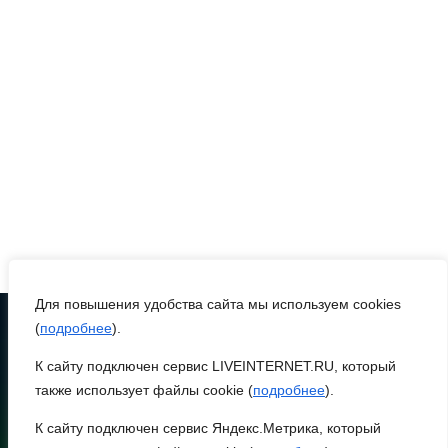
07 августа 2026 14:30
Учиться, чтобы работать
07 августа 2026 14:28
Раскаленный август
07 августа 2026 14:28
До 120 человек на борту:
Для повышения удобства сайта мы используем cookies
новому «Метеору»
(
подробнее
присвоили имя «Андрей
).
Байков»
К сайту подключен сервис LIVEINTERNET.RU, который
ТЕЛЕФОН
8 (86370) 22-7-43
также использует файлы cookie (
подробнее
).
07 августа 2026 14:25
egorlik@mail.ru
К сайту подключен сервис Яндекс.Метрика, который