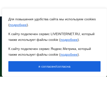
Для повышения удобства сайта мы используем cookies
(
подробнее
).
К сайту подключен сервис LIVEINTERNET.RU, который
ТЕЛЕФОН
8 (86370) 22-7-43
также использует файлы cookie (
подробнее
).
egorlik@mail.ru
К сайту подключен сервис Яндекс.Метрика, который
также использует файлы cookie (
подробнее
).
НИЖНЕЕ МЕНЮ
НОВОСТИ РАЙОНА
я согласен/согласна
НОВОСТИ РЕГИОНА
АРХИВ
АРХИВ ВЫПУСКОВ В ПДФ
ДОКУМЕНТЫ
КОНТАКТЫ
ОПЛАТА
ПОДПИСКА
РЕКЛАМА