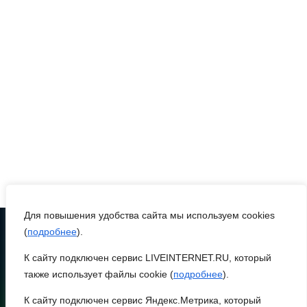
пострадавшим при атаке
БПЛА на Кубани
06 августа 2026 17:11
Ростовская область
окажет матпомощь
семьям, у которых
погибли дети из-за атаки
БПЛА на Кубани
06 августа 2026 16:57
Для повышения удобства сайта мы используем cookies
(
подробнее
).
Дончан приглашают
поучаствовать в конкурсе
К сайту подключен сервис LIVEINTERNET.RU, который
ТЕЛЕФОН
8 (86370) 22-7-43
«Лучший школьный
также использует файлы cookie (
подробнее
).
педагог-библиотекарь
egorlik@mail.ru
К сайту подключен сервис Яндекс.Метрика, который
России»