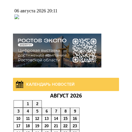
06 августа 2026 20:11
В Ворошиловском районе
Ростова произошло
аварийное отключение
света
06 августа 2026 19:33
Шахбокс, падел и пилон: в
КАЛЕНДАРЬ НОВОСТЕЙ
Ростовской области
зарегистрировали новые
АВГУСТ 2026
виды спорта
1
2
3
4
5
6
7
8
9
06 августа 2026 19:30
10
11
12
13
14
15
16
17
18
19
20
21
22
23
Юрий Слюсарь поздравил