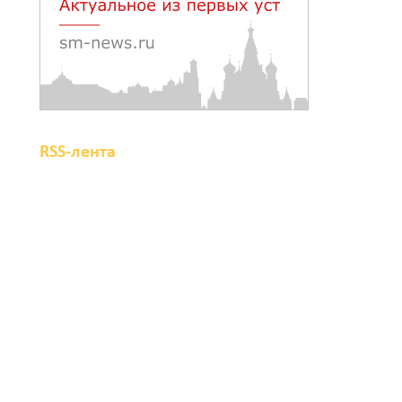
На трассе Р-280
«Новороссия» водителей
будут предупреждать об
угрозе БПЛА по радио
08 августа 2026 18:15
RSS-лента
На Дону обсудили
вопросы повышения
доступности
медицинской помощи с
участием федеральных
экспертов
08 августа 2026 17:40
В Новочеркасске
построят новую