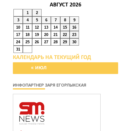
Ураган не обещают:
АВГУСТ 2026
сегодня в Ростове жара
1
2
3
4
5
6
7
8
9
09 августа 2026 07:01
10
11
12
13
14
15
16
17
18
19
20
21
22
23
Горел сухостой: в
24
25
26
27
28
29
30
Ростовской области
31
сбили 30 БПЛА
« ИЮЛ
08 августа 2026 23:10
Пусть съест ребенок
ИНФОПАРТНЕР ЗАРЯ ЕГОРЛЫКСКАЯ
капусту, дабы учеба легко
давалась: приметы на 9
августа
08 августа 2026 18:37