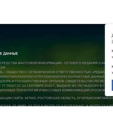
Д
и
об
в
ф
(
06 
Е ДАННЫЕ
Сн
СРЕДСТВА МАССОВОЙ ИНФОРМАЦИИ - СЕТЕВОГО ИЗДАНИЯ (САЙТА):
КАЯ
к
Ь – ОБЩЕСТВО С ОГРАНИЧЕННОЙ ОТВЕТСТВЕННОСТЬЮ «РЕДАКЦИЯ Г
п
6109007340/610901001 ОГРН 1206100003141) КОНТАКТНЫЕ ДАННЫЕ ДЛЯ
ЗОРА И ГОСУДАРСТВЕННЫХ ОРГАНОВ: СВИДЕТЕЛЬСТВО РЕГИСТРАЦИ
 77-79057 ОТ 22 СЕНТЯБРЯ 2020 Г., ВЫДАНО ФС ПО НАДЗОРУ В СФЕРЕ
06 
ИОННЫХ ТЕХНОЛОГИЙ И МАССОВЫХ КОММУНИКАЦИЙ (РОСКОМНАД
АКЦИИ САЙТА: 347660, РОСТОВСКАЯ ОБЛАСТЬ, ЕГОРЛЫКСКИЙ РАЙОН
А
СКАЯ, УЛ. МИРА, 92 ТЕЛ: 8 (86370) 22-7-43 ТЕЛ/ФАКС: 8 (86370) 23-3-95
с