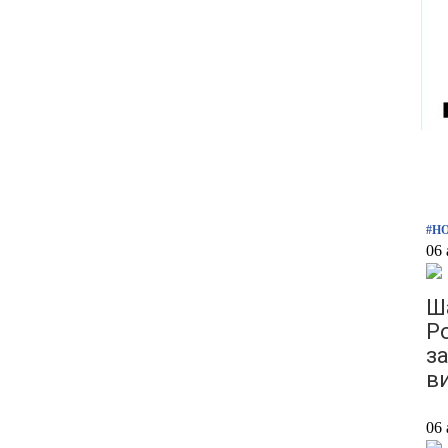
#Н
06 
Ша
Р
з
в
06 