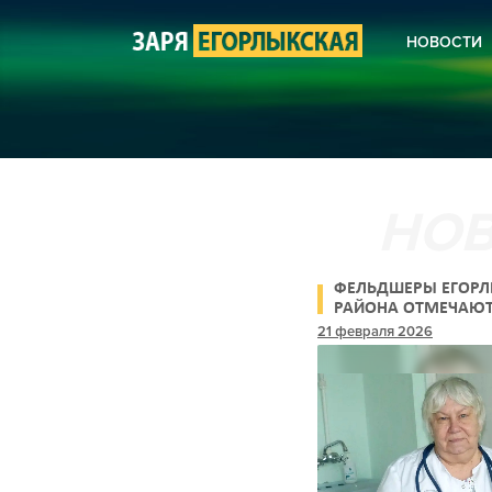
НОВОСТИ
КОРОНА
НОВОСТ
НОВОСТ
НОВОСТ
СЕЛЬСК
ЖКХ
КУЛЬТУ
БЛАГОУ
ПОЛИЦИ
АНОНСЫ
ФЕЛЬДШЕРЫ ЕГОРЛ
ПОЭЗИЯ
РАЙОНА ОТМЕЧАЮТ
ПРОФЕССИОНАЛЬНЫ
21 февраля 2026