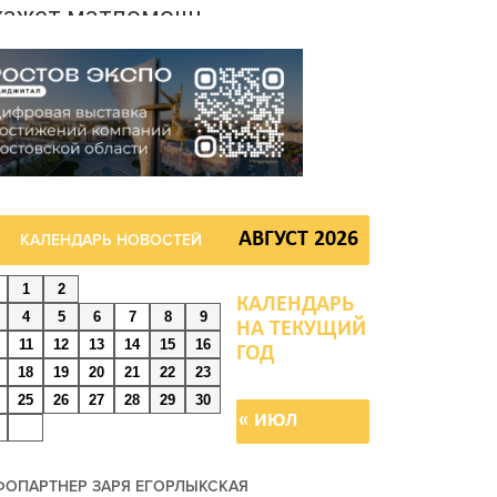
кажет матпомощь
емьям, у которых
огибли дети из-за атаки
ПЛА на Кубани
августа 2026 16:57
ончан приглашают
оучаствовать в конкурсе
АВГУСТ 2026
КАЛЕНДАРЬ НОВОСТЕЙ
Лучший школьный
едагог-библиотекарь
1
2
оссии»
4
5
6
7
8
9
11
12
13
14
15
16
августа 2026 15:51
18
19
20
21
22
23
25
26
27
28
29
30
« ИЮЛ
онские спасатели
ровели
рофилактические
ОПАРТНЕР ЗАРЯ ЕГОРЛЫКСКАЯ