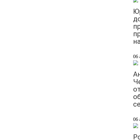
Ю
д
п
п
н
06 
А
Ч
от
о
с
06 
Р