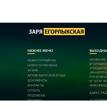
НИЖНЕЕ МЕНЮ
ВЫХОДНЫ
НАЗВАНИЕ 
НОВОСТИ РАЙОНА
ЕГОРЛЫКС
НОВОСТИ РЕГИОНА
УЧРЕДИТЕЛ
АРХИВ
(ИНН/КПП 
АРХИВ ВЫПУСКОВ В ПДФ
РОСКОМНАД
ДОКУМЕНТЫ
№ ЭЛ № ФС
КОНТАКТЫ
ИНФОРМАЦ
ОПЛАТА
АДРЕС РЕД
ПОДПИСКА
СТ. ЕГОРЛЫК
РЕКЛАМА