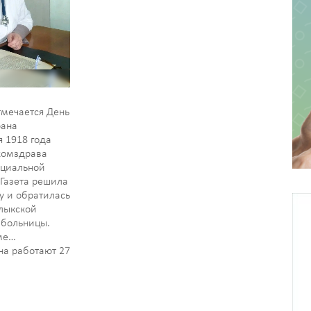
тмечается День
рана
я 1918 года
комздрава
ициальной
Газета решила
ту и обратилась
лыкской
 больницы.
ме
на работают 27
рудной работе
лях…