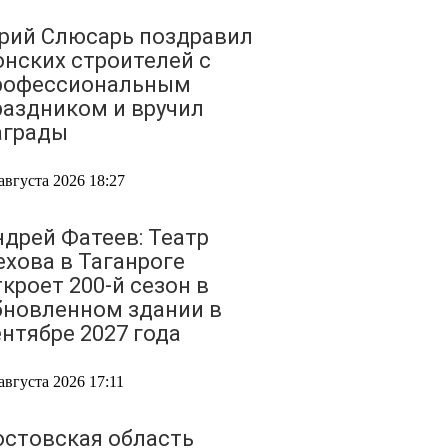
рий Слюсарь поздравил
онских строителей с
рофессиональным
раздником и вручил
аграды
августа 2026 18:27
ндрей Фатеев: Театр
ехова в Таганроге
кроет 200-й сезон в
бновленном здании в
ентябре 2027 года
августа 2026 17:11
остовская область