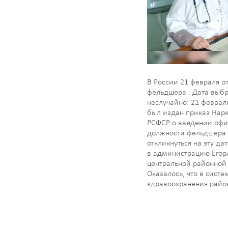
В России 21 февраля о
фельдшера . Дата выб
неслучайно: 21 феврал
был издан приказ Нар
РСФСР о введении оф
должности фельдшера 
откликнуться на эту да
в администрацию Егор
центральной районной
Оказалось, что в систе
здравоохранения райо
фельдшеров. Об этой т
и лучших представите