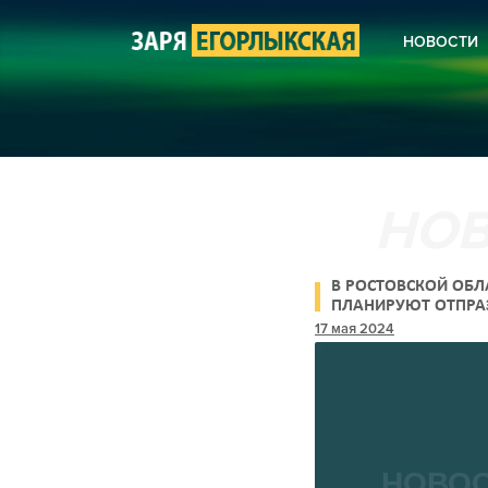
НОВОСТИ
КОРОНА
НОВОСТ
НОВОСТ
НОВОСТ
СЕЛЬСК
ЖКХ
КУЛЬТУ
БЛАГОУ
ПОЛИЦИ
АНОНСЫ
В РОСТОВСКОЙ ОБЛ
ПОЭЗИЯ
ПЛАНИРУЮТ ОТПРА
ДЕНЬ РЕКИ ДОН
17 мая 2024