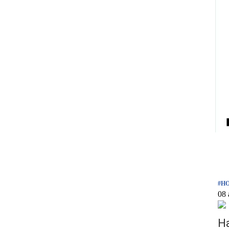
#Н
08 
Н