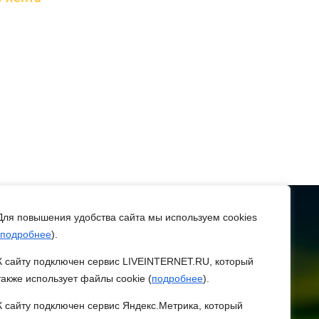
бласти с Днем
изкультурника
августа 2026 10:49
остовчане оказались
реди эвакуированных с
ляжа в Новороссийске
августа 2026 10:40
 Ростовской области
ТЕЛЕФОН
8 (86370) 22-7-43
иквидировали 16
Для повышения удобства сайта мы используем cookies
ехногенных пожаров и 30
подробнее
).
egorlik@mail.ru
озгораний
К сайту подключен сервис LIVEINTERNET.RU, который
астительности
также использует файлы cookie (
подробнее
).
 ЗАРЯ
августа 2026 10:35
К сайту подключен сервис Яндекс.Метрика, который