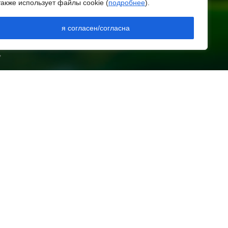
АЗЕТЫ «ЗАРЯ»
также использует файлы cookie (
подробнее
).
 Ростовской области
И СМИ — РЕГ.
я согласен/согласна
 СВЯЗИ,
бъявили штормовое
ЗОР)
редупреждение из-за
,
ысокого риска пожаров
августа 2026 09:32
тром над акваторией
зовского моря сбили
ражеские БПЛА
августа 2026 09:29
номальная жара до +40
C накроет Ростов-на-
ону 8 августа