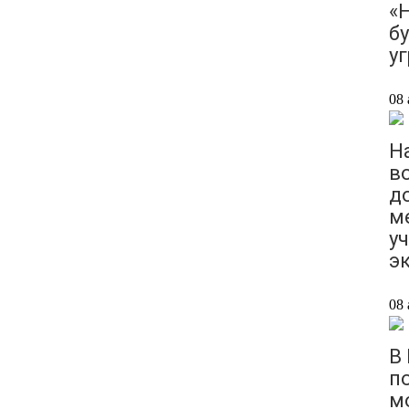
«
б
у
08 
Н
в
д
м
у
э
08 
В
п
м