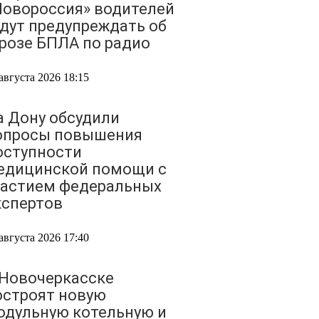
Новороссия» водителей
удут предупреждать об
грозе БПЛА по радио
августа 2026 18:15
а Дону обсудили
опросы повышения
оступности
едицинской помощи с
частием федеральных
кспертов
августа 2026 17:40
 Новочеркасске
остроят новую
одульную котельную и