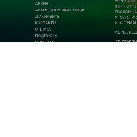
УЧРЕДИТЕЛ
АРХИВ
(ИНН/КПП 
АРХИВ ВЫПУСКОВ В ПДФ
РОСКОМНАД
ДОКУМЕНТЫ
№ ЭЛ № ФС
КОНТАКТЫ
ИНФОРМАЦ
ОПЛАТА
АДРЕС РЕД
ПОДПИСКА
СТ. ЕГОРЛЫК
РЕКЛАМА
E-MAIL: EG
© 2026 Общество с ограниченной ответственност