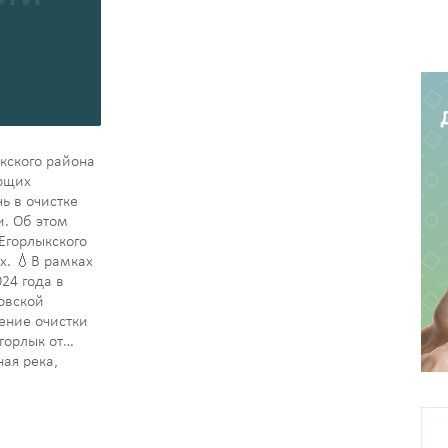
кского района
ющих
ь в очистке
и. Об этом
Егорлыкского
х. 💧В рамках
24 года в
овской
ение очистки
горлык от
ная река,
территории