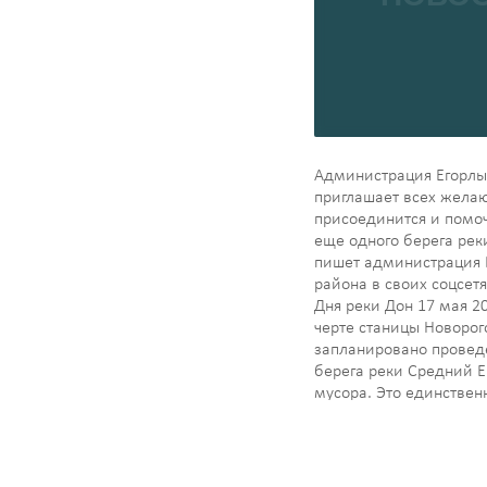
Администрация Егорлы
приглашает всех жела
присоединится и помоч
еще одного берега рек
пишет администрация 
района в своих соцсетя
Дня реки Дон 17 мая 20
черте станицы Новорог
запланировано провед
берега реки Средний Е
мусора. Это единствен
которая протекает по 
Егорлыкского района…