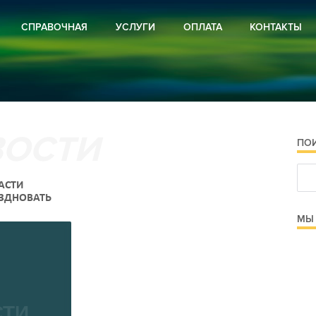
СПРАВОЧНАЯ
УСЛУГИ
ОПЛАТА
КОНТАКТЫ
ВИРУС
РЕКЛАМА
И РОССИИ
ПОДПИСКА
И РЕГИОНА
И РАЙОНА
ОЕ ХОЗЯЙСТВО
РА
ПО
СТРОЙСТВО
Я ПРЕДУПРЕЖДАЕТ
 И ОБЪЯВЛЕНИЯ
АСТИ
 И ПРОЗА
ЗДНОВАТЬ
МЫ 