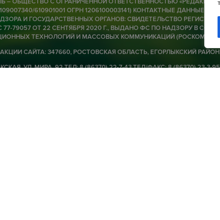
Ь – ОБЩЕСТВО С ОГРАНИЧЕННОЙ ОТВЕТСТВЕННОСТЬЮ «РЕДАКЦИЯ Г
6109007340/610901001 ОГРН 1206100003141) КОНТАКТНЫЕ ДАННЫЕ ДЛЯ
В
ЗОРА И ГОСУДАРСТВЕННЫХ ОРГАНОВ: СВИДЕТЕЛЬСТВО РЕГИСТРАЦИ
 77-79057 ОТ 22 СЕНТЯБРЯ 2020 Г., ВЫДАНО ФС ПО НАДЗОРУ В СФЕРЕ
о
ИОННЫХ ТЕХНОЛОГИЙ И МАССОВЫХ КОММУНИКАЦИЙ (РОСКОМНАД
п
АКЦИИ САЙТА: 347660, РОСТОВСКАЯ ОБЛАСТЬ, ЕГОРЛЫКСКИЙ РАЙОН
в
СКАЯ, УЛ. МИРА, 92 ТЕЛ: 8 (86370) 22-7-43 ТЕЛ/ФАКС: 8 (86370) 23-3-95
08 
ORLIK@MAIL.RU ДИРЕКТОР-ГЛАВНЫЙ РЕДАКТОР — Ю.В. БАГАН 16+
У
ью «Редакция газеты «Заря»
Политики конфиденциальности
А
в
08 
А
°
Д