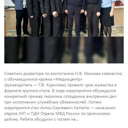
Советник директора по воспитанию Н.В. Иванова совместно
с обучающимися кружка «Медиацентр»
(руководитель — Т.В. Курилова) провели урок мужества в
формате круглого стола. В ходе мероприятия обсуждался
конкретный пример героизма сотрудника внутренних дел
при исполнении служебных обязанностей. Гостем
мероприятия стал Антон Сергеевич Натопта — начальник
отдела УУП и ПДН Отдела МВД России по Целинскому
району. Ребята обсудили с гостем на…