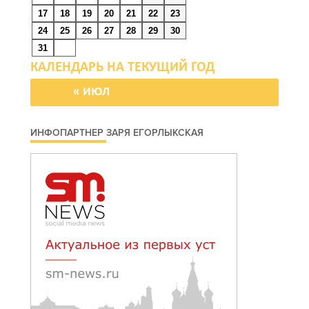
жителей Ростовской
17
18
19
20
21
22
23
области с Днем
24
25
26
27
28
29
30
физкультурника
31
08 августа 2026 10:49
« ИЮЛ
Ростовчане оказались
среди эвакуированных с
ИНФОПАРТНЕР ЗАРЯ ЕГОРЛЫКСКАЯ
пляжа в Новороссийске
08 августа 2026 10:40
В Ростовской области
ликвидировали 16
техногенных пожаров и 30
возгораний
растительности