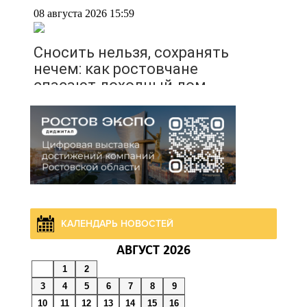
08 августа 2026 15:59
Сносить нельзя, сохранять
нечем: как ростовчане
спасают доходный дом
Рувинского от запустения
08 августа 2026 14:04
В Волгодонске мужчина
поджег газ в квартире
бывшей жены,
эвакуированы 7 человек
КАЛЕНДАРЬ НОВОСТЕЙ
АВГУСТ 2026
08 августа 2026 13:19
1
2
3
4
5
6
7
8
9
Юрий Слюсарь поздравил
10
11
12
13
14
15
16