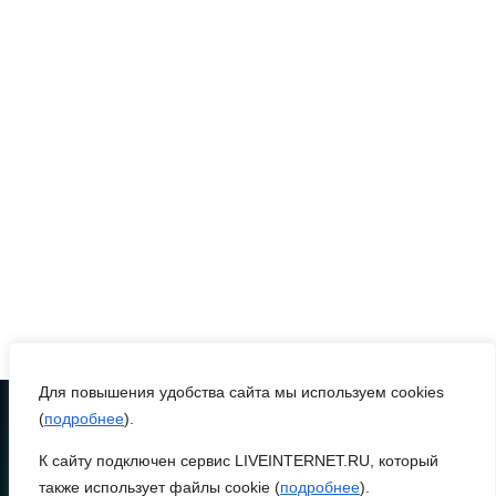
08 августа 2026 09:23
Ночью дежурными силами
ПВО перехвачены и
уничтожены 397
украинских
беспилотников
08 августа 2026 09:19
Более 30 БПЛА сбили
ночью в пяти районах
Ростовской области
Для повышения удобства сайта мы используем cookies
(
подробнее
).
07 августа 2026 23:00
К сайту подключен сервис LIVEINTERNET.RU, который
ТЕЛЕФОН
8 (86370) 22-7-43
также использует файлы cookie (
подробнее
).