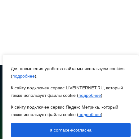
06 августа 2026 17:11
Ростовская область
окажет матпомощь
семьям, у которых
погибли дети из-за атаки
БПЛА на Кубани
06 августа 2026 16:57
Для повышения удобства сайта мы используем cookies
(
подробнее
).
Дончан приглашают
поучаствовать в конкурсе
К сайту подключен сервис LIVEINTERNET.RU, который
ТЕЛЕФОН
8 (86370) 22-7-43
«Лучший школьный
также использует файлы cookie (
подробнее
).
педагог-библиотекарь
egorlik@mail.ru
К сайту подключен сервис Яндекс.Метрика, который
России»
также использует файлы cookie (
подробнее
).
НИЖНЕЕ МЕНЮ
06 августа 2026 16:30
НОВОСТИ РАЙОНА
я согласен/согласна
НОВОСТИ РЕГИОНА