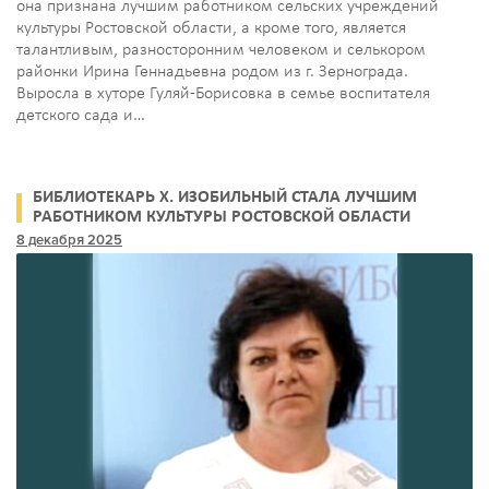
она признана лучшим работником сельских учреждений
культуры Ростовской области, а кроме того, является
талантливым, разносторонним человеком и селькором
районки Ирина Геннадьевна родом из г. Зернограда.
Выросла в хуторе Гуляй-Борисовка в семье воспитателя
детского сада и…
БИБЛИОТЕКАРЬ Х. ИЗОБИЛЬНЫЙ СТАЛА ЛУЧШИМ
РАБОТНИКОМ КУЛЬТУРЫ РОСТОВСКОЙ ОБЛАСТИ
8 декабря 2025