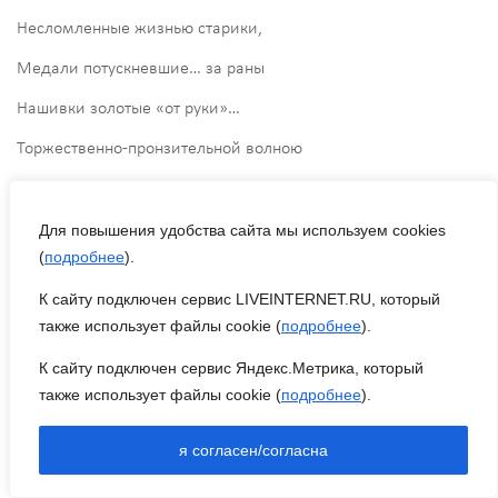
Несломленные жизнью старики,
Медали потускневшие… за раны
Нашивки золотые «от руки»…
Торжественно-пронзительной волною
«Вставай страна огромная…», и тут
Знамёна опалённые войною,
Для повышения удобства сайта мы используем cookies
(
подробнее
).
Сбивая шаг, солдаты пронесут…
К сайту подключен сервис LIVEINTERNET.RU, который
Пора вещать зазубренные речи,
также использует файлы cookie (
подробнее
).
И петь ненастоящие слова…
К сайту подключен сервис Яндекс.Метрика, который
Но вижу я ссутуленные плечи –
также использует файлы cookie (
подробнее
).
Склоняется в поклоне голова…
я согласен/согласна
Их взгляды затуманены надеждой: