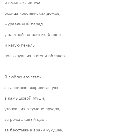
и омытые ливнем
оконца крестьянских домов,
журавлиный парад
у плетней тополиные башни
и нагую печаль
полыхнувших в степи облаков.
Я люблю его стать
за ленивые вскрики лягушек
в камышовой глуши,
утонувших в тумане прудов,
за ромашковый цвет,
за бесстыжие враки кукушек,