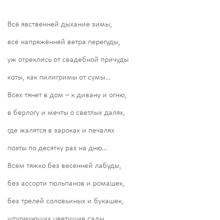
Всё явственней дыхание зимы,
всё напряжённей ветра перегуды,
уж отреклись от свадебной причуды
коты, как пилигримы от сумы…
Всех тянет в дом – к дивану и огню,
в берлогу и мечты о светлых далях,
где жалятся в зароках и печалях
поэты по десятку раз на дню…
Всем тяжко без весенней лабуды,
без ассорти тюльпанов и ромашек,
без трелей соловьиных и букашек,
штурмующих цветущие сады…