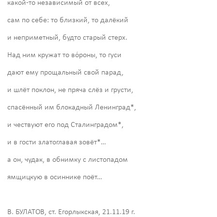
какой-то независимый от всех,
сам по себе: то близкий, то далёкий
и неприметный, будто старый стерх.
Над ним кружат то во́роны, то гуси
дают ему прощальный свой парад,
и шлёт поклон, не пряча слёз и грусти,
спасённый им блокадный Ленинград*,
и чествуют его под Сталинградом*,
и в гости златоглавая зовёт*…
а он, чудак, в обнимку с листопадом
ямщицкую в осиннике поёт…
В. БУЛАТОВ, ст. Егорлыкская, 21.11.19 г.