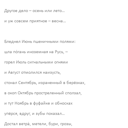
Другое дело – осень или лето…
и уж совсем приятное – весна…
Бледнел Июнь пшеничными полями:
шла по́гань иноземная на Русь, –
горел Июль сигнальными огнями
и Август отмолился наизусть,
стонал Сентябрь, израненный в берёзках,
в окоп Октябрь простреленный сползал,
и тут Ноябрь в фуфайке и обносках
упёрся, вдруг, и зубы показал…
Достал ветра́, метели, бури, грозы,