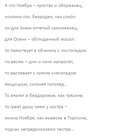
А что Ноябрь – простак и оборванец,
исконно гол, безроден, как соко́л:
он для Зимы отпетый самозванец,
для Осени – обглоданный мосол:
то пьянствует в обнимку с листопадом
по весям – дни и ночи напролёт,
то распевает с кумом снегопадом
ямщицкую, склоняя гололёд…
То вязнет в бездорожье, как трясине,
то греет душу чаем у костра –
жизнь Ноября, как вывеска в Торгсине,
подчас непредсказуемо пестра…