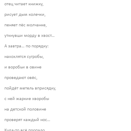
отец читает книжку,
рисует дым колечки,
пеняет пёс молчанке,
уткнувши морду в хвост…
А завтра… по порядку:
нахохлятся сугробы,
и воробьи в овине
проведают овёс,
пойдёт метель вприсядку,
с ней жаркие хворобы
на детской половине
проверят каждый нос…
Куда-то всё пропало…