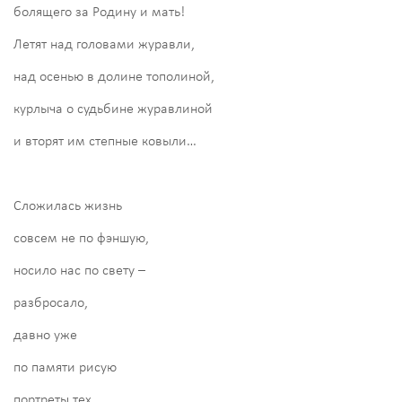
болящего за Родину и мать!
Летят над головами журавли,
над осенью в долине тополиной,
курлыча о судьбине журавлиной
и вторят им степные ковыли…
Сложилась жизнь
совсем не по фэншую,
носило нас по свету –
разбросало,
давно уже
по памяти рисую
портреты тех,