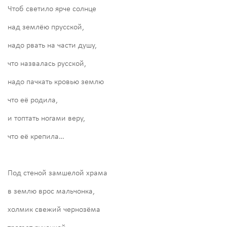
Чтоб светило ярче солнце
над землёю прусской,
надо рвать на части душу,
что назвалась русской,
надо пачкать кровью землю
что её родила,
и топтать ногами веру,
что её крепила…
Под стеной замшелой храма
в землю врос мальчонка,
холмик свежий чернозёма