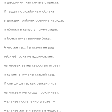
и дворники, как снятые с креста.
И тащат по ложбинам облака
в дождях грибных осенние наряды,
и яблоки в капусту прячут ляды,
и бочки пучат винные бока…
А что же ты… Ты осени не рад,
тебя её тоска не вдохновляет,
на нервах ветер сыростью играет
и кутает в туманы старый сад.
И слышишь ты, как рыжая лиса
на лисьем непогоду проклинает,
желанье постепенно угасает –
желанье жить и верить в чудеса…