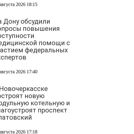
августа 2026 18:15
а Дону обсудили
опросы повышения
оступности
едицинской помощи с
частием федеральных
кспертов
августа 2026 17:40
 Новочеркасске
остроят новую
одульную котельную и
лагоустроят проспект
латовский
августа 2026 17:18