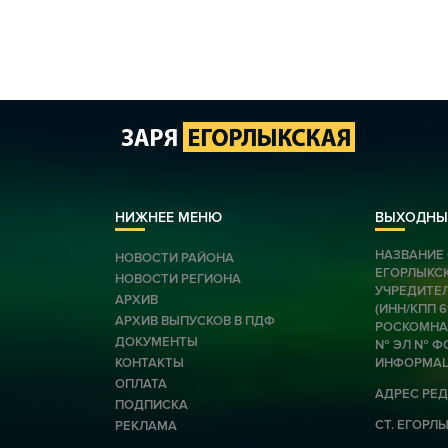
НИЖНЕЕ МЕНЮ
ВЫХОДНЫ
НАЗВАНИЕ 
НОВОСТИ РАЙОНА
ЕГОРЛЫКС
НОВОСТИ РЕГИОНА
УЧРЕДИТЕЛ
АРХИВ
(ИНН/КПП 
АРХИВ ВЫПУСКОВ В ПДФ
РОСКОМНАД
ДОКУМЕНТЫ
№ ЭЛ № ФС
КОНТАКТЫ
ИНФОРМАЦ
ОПЛАТА
АДРЕС РЕД
ПОДПИСКА
СТ. ЕГОРЛЫК
РЕКЛАМА