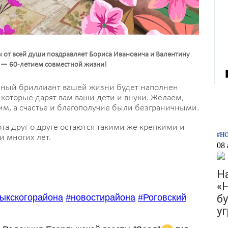
ы от всей души поздравляет Бориса Ивановича и Валентину
 — 60-летием совместной жизни!
нный бриллиант вашей жизни будет наполнен
которые дарят вам ваши дети и внуки. Желаем,
им, а счастье и благополучие были безграничными.
та друг о друге остаются такими же крепкими и
#Н
и многих лет.
08 
Н
«
ыкскогорайона
#новостирайона
#Роговский
б
у