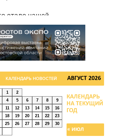
то стало нашей
радицией: ростовчане
становили самодельные
оилки для бездомных
ивотных
августа 2026 16:56
урналисты «ДОН 24»
АВГУСТ 2026
КАЛЕНДАРЬ НОВОСТЕЙ
ышли на субботник в
арке Островского
1
2
4
5
6
7
8
9
августа 2026 15:59
11
12
13
14
15
16
18
19
20
21
22
23
25
26
27
28
29
30
носить нельзя, сохранять
« ИЮЛ
ечем: как ростовчане