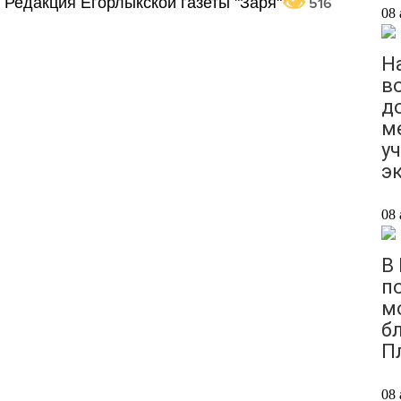
Редакция Егорлыкской газеты "Заря"
516
08 
Н
в
д
м
у
э
08 
В
п
м
б
П
08 