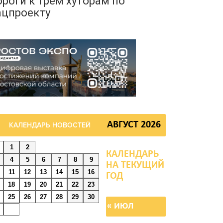
ороги к трем хуторам по
ацпроекту
августа 2026 15:50
ерез 23 года Ростов
ожет стать городом с
аселением под 2 млн
еловек
АВГУСТ 2026
августа 2026 15:22
КАЛЕНДАРЬ НОВОСТЕЙ
1
2
 Ростове на озере
4
5
6
7
8
9
есном утонул 43-летний
11
12
13
14
15
16
ужчина
18
19
20
21
22
23
25
26
27
28
29
30
августа 2026 15:06
« ИЮЛ