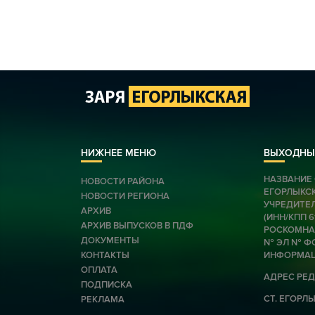
НИЖНЕЕ МЕНЮ
ВЫХОДНЫ
НАЗВАНИЕ 
НОВОСТИ РАЙОНА
ЕГОРЛЫКС
НОВОСТИ РЕГИОНА
УЧРЕДИТЕЛ
АРХИВ
(ИНН/КПП 
АРХИВ ВЫПУСКОВ В ПДФ
РОСКОМНАД
ДОКУМЕНТЫ
№ ЭЛ № ФС
КОНТАКТЫ
ИНФОРМАЦ
ОПЛАТА
АДРЕС РЕД
ПОДПИСКА
СТ. ЕГОРЛЫК
РЕКЛАМА