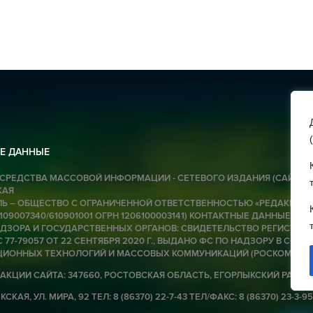
07 
У
07 
Р
(
Е ДАННЫЕ
07 
СРЕДСТВА МАССОВОЙ ИНФОРМАЦИИ - СЕТЕВОГО ИЗДАНИЯ (САЙТА):
КАЯ
До
Ь – ОБЩЕСТВО С ОГРАНИЧЕННОЙ ОТВЕТСТВЕННОСТЬЮ «РЕДАКЦИЯ Г
н
6109007340/610901001 ОГРН 1206100003141) КОНТАКТНЫЕ ДАННЫЕ ДЛЯ
п
ЗОРА И ГОСУДАРСТВЕННЫХ ОРГАНОВ: СВИДЕТЕЛЬСТВО РЕГИСТРАЦИ
 77-79057 ОТ 22 СЕНТЯБРЯ 2020 Г., ВЫДАНО ФС ПО НАДЗОРУ В СФЕРЕ
Б
ИОННЫХ ТЕХНОЛОГИЙ И МАССОВЫХ КОММУНИКАЦИЙ (РОСКОМНАД
АКЦИИ САЙТА: 347660, РОСТОВСКАЯ ОБЛАСТЬ, ЕГОРЛЫКСКИЙ РАЙОН
07 
СКАЯ, УЛ. МИРА, 92 ТЕЛ: 8 (86370) 22-7-43 ТЕЛ/ФАКС: 8 (86370) 23-3-95