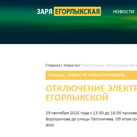
НОВОСТИ
КОРОНА
НОВОСТ
НОВОСТ
НОВОСТ
СЕЛЬСК
ЖКХ
КУЛЬТУ
Главная
/
Новости
/
Отключение электроэнергии в
БЛАГОУ
ПОЛИЦИ
Рубрика:
НОВОСТИ
,
НОВОСТИ РАЙОНА
,
АНОНСЫ
ПОЭЗИЯ
ОТКЛЮЧЕНИЕ ЭЛЕКТР
ЕГОРЛЫКСКОЙ
29 сентября 2025 года с 13:00 до 16:00 прои
Ворошилова до улицы Патоличева. Об этом со
ЖКХ