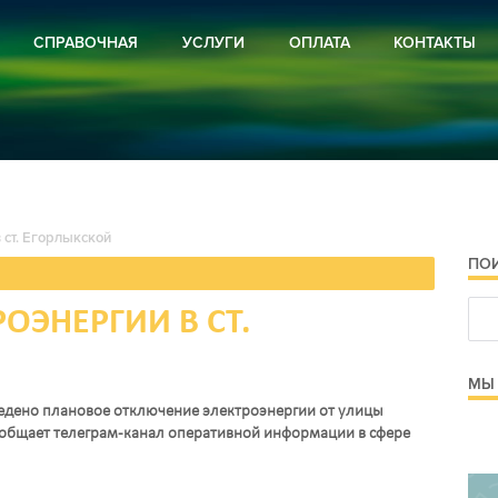
СПРАВОЧНАЯ
УСЛУГИ
ОПЛАТА
КОНТАКТЫ
ВИРУС
РЕКЛАМА
И РОССИИ
ПОДПИСКА
И РЕГИОНА
И РАЙОНА
ОЕ ХОЗЯЙСТВО
РА
 ст. Егорлыкской
СТРОЙСТВО
Я ПРЕДУПРЕЖДАЕТ
ПО
 И ОБЪЯВЛЕНИЯ
 И ПРОЗА
ОЭНЕРГИИ В СТ.
МЫ 
зведено плановое отключение электроэнергии от улицы
общает телеграм-канал оперативной информации в сфере