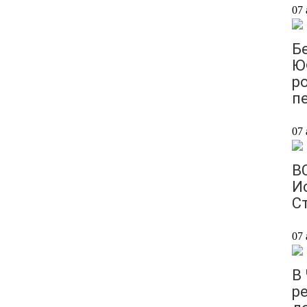
07 
Бе
Ю
р
п
07 
В
И
Ст
07 
В
р