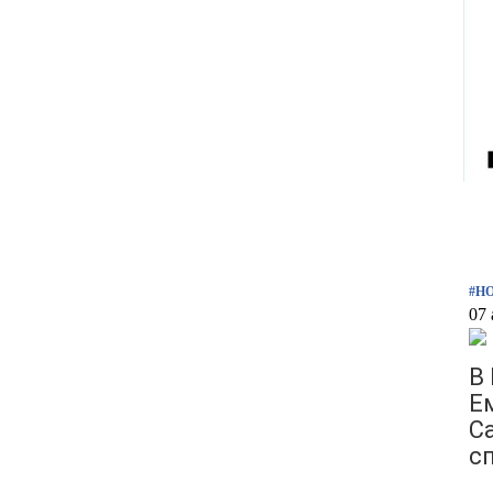
#Н
07 
В
Е
С
с