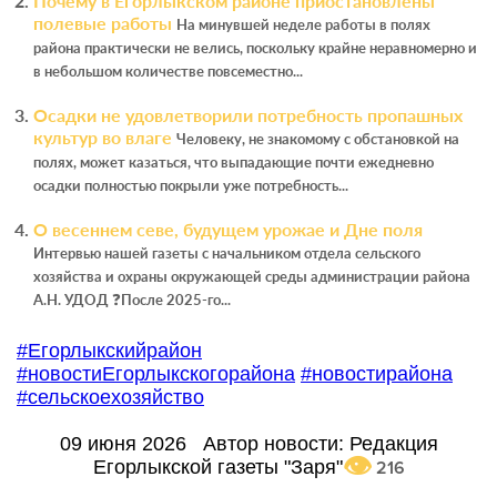
Почему в Егорлыкском районе приостановлены
полевые работы
На минувшей неделе работы в полях
района практически не велись, поскольку крайне неравномерно и
в небольшом количестве повсеместно...
Осадки не удовлетворили потребность пропашных
культур во влаге
Человеку, не знакомому с обстановкой на
полях, может казаться, что выпадающие почти ежедневно
осадки полностью покрыли уже потребность...
О весеннем севе, будущем урожае и Дне поля
Интервью нашей газеты с начальником отдела сельского
хозяйства и охраны окружающей среды администрации района
А.Н. УДОД ❓После 2025-го...
#Егорлыкскийрайон
#новостиЕгорлыкскогорайона
#новостирайона
#сельскоехозяйство
09 июня 2026
Автор новости:
Редакция
Егорлыкской газеты "Заря"
216