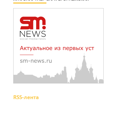
В Волгодонске мужчина
поджег газ в квартире
бывшей жены,
эвакуированы 7 человек
08 августа 2026 13:19
Юрий Слюсарь поздравил
жителей Ростовской
области с Днем
физкультурника
08 августа 2026 10:49
RSS-лента
Ростовчане оказались
среди эвакуированных с
пляжа в Новороссийске