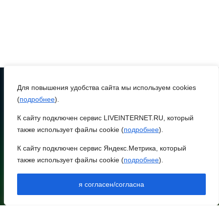
Утром над акваторией
Азовского моря сбили
вражеские БПЛА
08 августа 2026 09:29
Аномальная жара до +40
°C накроет Ростов-на-
Для повышения удобства сайта мы используем cookies
Дону 8 августа
(
подробнее
).
ТЕЛЕФОН
8 (86370) 22-7-43
К сайту подключен сервис LIVEINTERNET.RU, который
08 августа 2026 09:23
также использует файлы cookie (
подробнее
).
egorlik@mail.ru
Ночью дежурными силами
К сайту подключен сервис Яндекс.Метрика, который
НИЖНЕЕ МЕНЮ
ПВО перехвачены и
также использует файлы cookie (
подробнее
).
НОВОСТИ РАЙОНА
уничтожены 397
НОВОСТИ РЕГИОНА
украинских
я согласен/согласна
АРХИВ
беспилотников
АРХИВ ВЫПУСКОВ В ПДФ
ДОКУМЕНТЫ