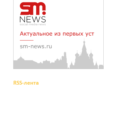
сбили 30 БПЛА
08 августа 2026 23:10
Пусть съест ребенок
капусту, дабы учеба легко
давалась: приметы на 9
августа
08 августа 2026 18:37
RSS-лента
На трассе Р-280
«Новороссия» водителей
будут предупреждать об
угрозе БПЛА по радио
08 августа 2026 18:15