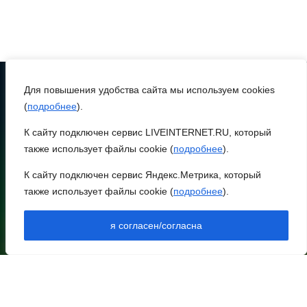
Это стало нашей
традицией: ростовчане
установили самодельные
поилки для бездомных
животных
Для повышения удобства сайта мы используем cookies
08 августа 2026 16:56
(
подробнее
).
ТЕЛЕФОН
8 (86370) 22-7-43
К сайту подключен сервис LIVEINTERNET.RU, который
Журналисты «ДОН 24»
также использует файлы cookie (
подробнее
).
egorlik@mail.ru
вышли на субботник в
парке Островского
К сайту подключен сервис Яндекс.Метрика, который
НИЖНЕЕ МЕНЮ
также использует файлы cookie (
подробнее
).
НОВОСТИ РАЙОНА
08 августа 2026 15:59
НОВОСТИ РЕГИОНА
я согласен/согласна
АРХИВ
Сносить нельзя, сохранять
АРХИВ ВЫПУСКОВ В ПДФ
ДОКУМЕНТЫ
нечем: как ростовчане
КОНТАКТЫ
спасают доходный дом
ОПЛАТА
Рувинского от запустения
ПОДПИСКА