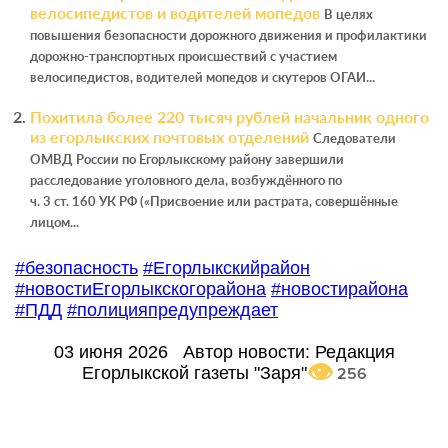
велосипедистов и водителей мопедов
В целях
повышения безопасности дорожного движения и профилактики
дорожно‑транспортных происшествий с участием
велосипедистов, водителей мопедов и скутеров ОГАИ...
Похитила более 220 тысяч рублей начальник одного
из егорлыкских почтовых отделений
Следователи
ОМВД России по Егорлыкскому району завершили
расследование уголовного дела, возбуждённого по
ч. 3 ст. 160 УК РФ («Присвоение или растрата, совершённые
лицом...
#безопасность
#Егорлыкскийрайон
#новостиЕгорлыкскогорайона
#новостирайона
#ПДД
#полицияпредупреждает
03 июня 2026
Автор новости:
Редакция
Егорлыкской газеты "Заря"
256