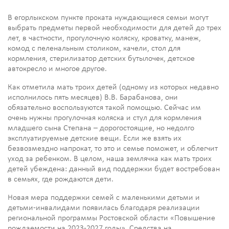
В егорлыкском пункте проката нуждающиеся семьи могут
выбрать предметы первой необходимости для детей до трех
лет, в частности, прогулочную коляску, кроватку, манеж,
комод с пеленальным столиком, качели, стол для
кормления, стерилизатор детских бутылочек, детское
автокресло и многое другое.
Как отметила мать троих детей (одному из которых недавно
исполнилось пять месяцев) В.В. Барабанова, они
обязательно воспользуются такой помощью. Сейчас им
очень нужны прогулочная коляска и стул для кормления
младшего сына Степана – дорогостоящие, но недолго
эксплуатируемые детские вещи. Если же взять их
безвозмездно напрокат, то это и семье поможет, и облегчит
уход за ребенком. В целом, наша землячка как мать троих
детей убеждена: данный вид поддержки будет востребован
в семьях, где рождаются дети.
Новая мера поддержки семей с маленькими детьми и
детьми-инвалидами появилась благодаря реализации
региональной программы Ростовской области «Повышение
рождаемости на 2023-2027 годы». Средства на