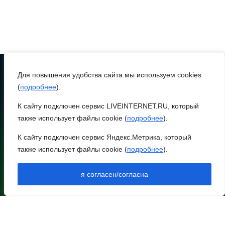
Дабы счастье семейное
сберечь – спрячьте первое
сорванное яблоко:
приметы на 8 августа
07 августа 2026 22:04
Для повышения удобства сайта мы используем cookies
(
подробнее
).
ТЕЛЕФОН
8 (86370) 22-7-43
В Железнодорожном
К сайту подключен сервис LIVEINTERNET.RU, который
районе Ростова-на-Дону
также использует файлы cookie (
подробнее
).
egorlik@mail.ru
на сутки отключат воду
К сайту подключен сервис Яндекс.Метрика, который
из-за капремонта сетей
НИЖНЕЕ МЕНЮ
также использует файлы cookie (
подробнее
).
НОВОСТИ РАЙОНА
07 августа 2026 20:32
НОВОСТИ РЕГИОНА
я согласен/согласна
АРХИВ
Полиция ищет вандалов,
АРХИВ ВЫПУСКОВ В ПДФ
ДОКУМЕНТЫ
осквернивших стелу
КОНТАКТЫ
«Освободителям Ростова»
ОПЛАТА